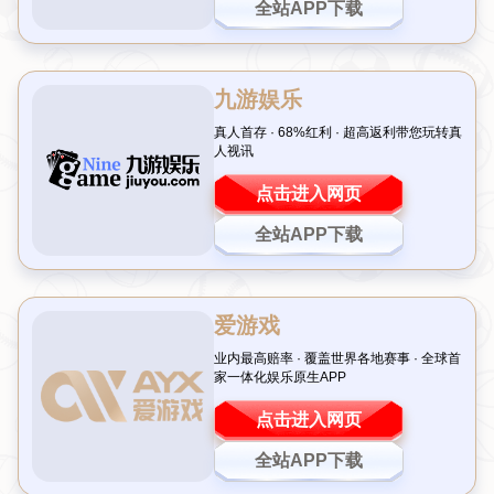
小将穆德里克的消息，这一举动在足球界引发了广泛的热
议。作为一名潜力巨大的年轻球员，穆德里克在其目前效力
的球队展现出了卓越的技术与速度，使他成为了许多顶级俱
乐部的目标。而阿森纳的这笔交易，无疑将影响到球队的未
来发展方向、战术安排及球迷的期待。本文将从市场价值、
球队需求、穆德里克潜力与影响、以及球迷反应等四个方面
详细探讨阿森纳对穆德里克的兴趣及其引发的热议。
市场价值分析
首先，穆德里克的市场价值近年来持续上升，这主要得益于
他的出色表现和潜在的天赋。在乌克兰超级联赛中，穆德里
克以其快速的突破和精准的传球能力令人印象深刻。他在场
上的表现吸引了多家俱乐部的关注，其中阿森纳的8000万
英镑报价可谓是对他能力的高度认可。
其次，在当今的转会市场，年轻球员的高价转会已成为常
态，尤其是在英超联赛中。穆德里克的身价不仅仅是基于他
的个人表现，还考虑到了球员的成长空间和未来潜力。
8000万英镑的报价在一定程度上反映了对年轻球员的投资
趋势，也是阿森纳希望在俱乐部重建过程中占领市场的一部
分。
最后，转会费的高昂也引发了外界对这一市场反应的讨论。