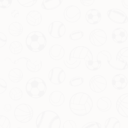
此外，穆德里克的影响力不仅体现在比赛场上，还将对球队
的更衣室氛围起到积极作用。他的拼搏精神与自信心可以激
励队内的年轻球员，在比赛中培养良好的竞争意识与荣誉
感，也有助于球队文化的建立。
最后，穆德里克在国际赛场上的曝光度也会为阿森纳带来更
高的知名度。他在乌克兰国家队的表现令他成为公众关注的
焦点，使得他将在阿森纳打出好成绩后，进一步提升球队的
品牌价值与市场影响力。
球迷的热烈反应