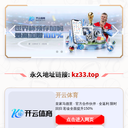
新闻中心
阿森纳有意以8000万英镑引进穆德里克引发热
议
2026-08-06T02:40:00+08:00
浏览次数：
返回列表
阿森纳足球俱乐部最近传出有意以8000万英镑引进乌克兰