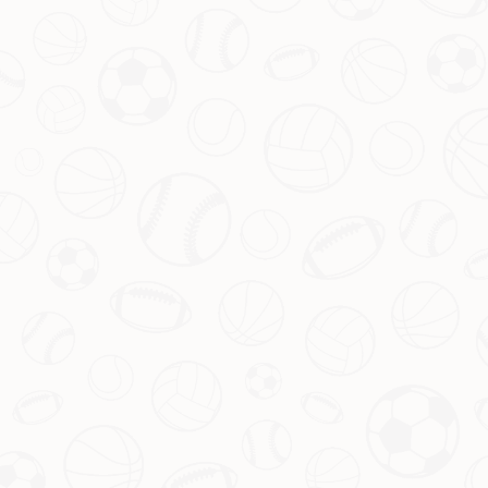
未来，穆德里克如果真的加盟阿森纳，将不仅仅是一次转会
交易，更可能是阿森纳重回顶级舞台的重要一步。期待着在
新赛季的绿茵场上，穆德里克能够为阿森纳带来更多的惊喜
与精彩。