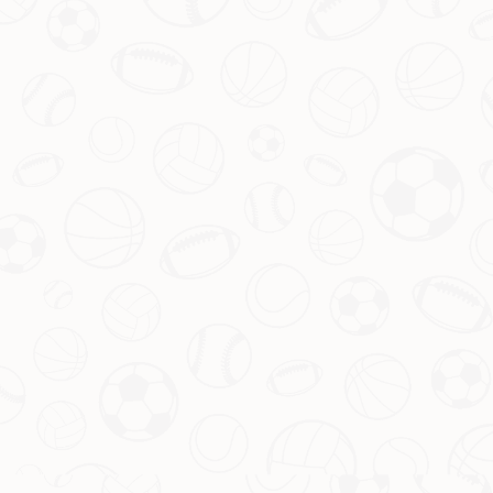
的重要动力。