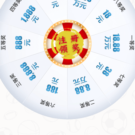
相比，沙特联赛更加注重寻求合适的球员，以配合球队的长
远发展与培养。其引进的球员不仅在技术能力上具有极高水
平，同时也能够为本土年轻球员提供宝贵的经验。这种引援
策略促进了球队的整体实力，也为联赛注入了新鲜的活力。
此外，沙特联赛还注重通过青训系统培养本土球员，从源头
上提升足球水平。与中超赛季强烈依赖外援的趋势不同，沙
特在外援引进的数量和质量上，都采取了更加谨慎的态度，
确保本土球员能够在良好的环境下成长。更为科学和长远的
引进策略，将为联赛的可持续性发展提供支持。
因此，球员引进策略的合理性和科学性，使得沙特联赛能够
与中超形成鲜明对比。总监认为这种策略能有效避免短期内
对联赛生态的冲击，确保存续健康发展。
长期发展规划
沙特联赛的长期发展规划显示出其在未来的可持续性目标。
在这方面，联赛管理层强调了明确的愿景与战略规划，结合
国家的体育政策与经济发展需求，使沙特联赛进入一个新的
发展阶段。核心目标包括提升比赛水平、培养青少年球员以
及扩展赞助商网络等。这些规划的实施为联赛的稳定和持续
发展堆砌了基础。
为了实现这些目标，沙特联赛不仅在场馆建设、观众体验等