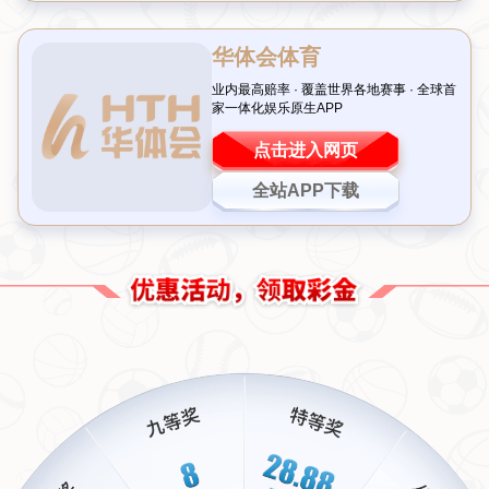
沙特联赛的管理结构
沙特联赛在管理上采取了更为专业和开放的态度，其管理结
构的优化极大增强了联赛的竞争力和影响力。与中超联赛相
比，沙特联赛的管理团队由多位具有国际背景的专业人士组
成，他们在足球管理、市场运营和赛事组织等领域拥有丰富
的经验。这种国际化的管理模式，有助于引入最佳实践，避
免了中超联赛曾经出现的管理混乱和人才流失问题。
此外，沙特联赛还强调与国际足球组织的合作与交流，通过
参与各类国际赛事和会议，增强了自身在全球足球界的声
誉。此外，沙特足协的透明度和决策公开性，使得联赛的各
项管理工作得以顺利开展，确保了联赛的稳定发展。这种开
放的管理结构为沙特联赛的可持续发展提供了有力保障。
通过建立完善的管理架构，沙特联赛不仅提升了其整体吸引
力，也奠定了其在全球情势中的重要地位。因此，沙特联赛
总监坚信，良好的管理结构将避免重蹈中超的覆辙，开创更
加稳健的发展轨迹。
球员引进策略
在球员引进方面，沙特联赛采取更为精确和可持续的发展策
略。与中超联赛曾历史性地出现过的过度商业化和短期投资