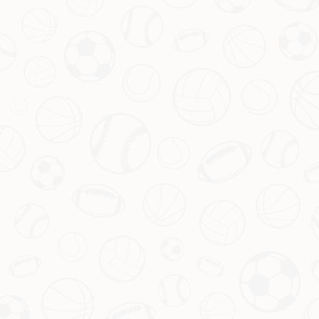
系，探索更多适应现代足球发展趋势的战术理念，以便在激
烈的竞争环境中重新定位球队的目标。未来，只有在创新与
适应中找到平衡，曼联才能够在球场上展现出应有的实力与
风采。
上一篇 : 小老虎罗克身披梅西19号能否助巴萨重拾辉煌解
燃眉之急