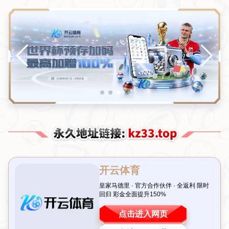
新闻中心
内维尔指责滕哈格缺乏创新 曼联客场表现堪忧
亟待改善
2026-08-09T02:39:59+08:00
浏览次数：
返回列表
在最近的足球赛事中，内维尔对曼联主教练滕哈格的执教方