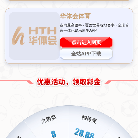
况时更加灵活。然而，滕哈格的保守派决策和对战术的拘
泥，使得球队在场上的表现趋于呆板，亟需改变。
创新能力缺失
内维尔批评滕哈格缺乏创新能力，指责其在球员配置和战术
安排上没有敢于尝试的新思路。在现代足球中，创新是制胜
的关键，许多成功的教练都能够根据具体情况做出灵活的调
整，但滕哈格似乎在这一点上无法给出令人信服的证明。
对于新补进的球员，滕哈格未能及时将其特点充分融入战术
体系中，使得新援难以适应比赛节奏，也让球队的整体实力
未能得到提升。内维尔指出，这种缺乏创新的表现不仅削弱
了球队的整体竞争力，也影响了球员的自信心和表现。
创新并不单单体现在战术层面，球员的使用、训练方式的改
进以及对对手的分析都需要具备创新思维。滕哈格或许需要
认识到，只有这样，曼联才能在今后的竞技中保持领先地
位，而非停滞不前。
客场战绩低迷
曼联的客场表现无疑是球队目前面临的最大挑战之一。内维
尔指出，曼联在对阵不同对手时，客场的表现往往不理想，
缺乏应有的战斗力。这一现象不仅影响了球队的积分，也对
士气造成了负面影响。