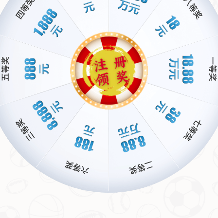
从数据上看，曼联在多个客场比赛中的表现都未能达到预
期，常常以平局或失利告终。这种情况的发生，与滕哈格在
战术上的保守选择密切相关。当球队在客场面对压力时，能
否迅速调整战术以应对对手的表现显得尤为重要，而滕哈格
在这方面的能力受到质疑。