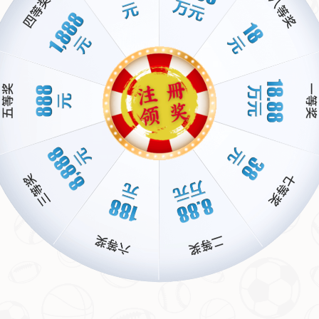
熟与冷静，使他获得了许多队友和教练的信任。
然而，随着时间推移，纳瓦斯逐渐面临与新星竞争的压力，
职业生涯的转折点随之到来。面对未来的不确定性，他希望
寻找一个新的挑战，而英超以其高强度的比赛和丰富的竞争
环境，自然成为了他新的选择。
诺丁汉森林的需求
诺丁汉森林当前急需在防守端提升战斗力，尤其是在竞争激
烈的英超中，牢固的防线是球队赖以生存的重要保障。纳瓦
斯的加盟无疑将为球队防守带来更多的安全感。
在过去的几个赛季中，诺丁汉森林的门将位置缺乏稳定性，
频繁的失误使得球队在关键时刻丧失了积分。因此，具备丰
富经验和强大心理素质的门将显得尤为重要，而纳瓦斯正是
这样的球员。