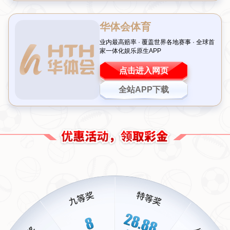
这也导致了一种新的市场格局形成，传统媒体与网络平台之
间的竞争愈发显著。网络直播平台凭借其灵活的播放时段和
便捷的获取方式，吸引了大量年轻观众，逐渐成为转播权交
易中的重要参与者，进一步提升了市场的复杂度与竞争激烈
程度。
媒体平台的争夺战略
面对激烈的转播权竞争，各大媒体平台纷纷调整其策略，以
增强市场竞争力。首先，传统电视台尝试通过内容创新与多
样化来提高观众粘性。例如，很多电视台开始增加赛事评
论、专家分析、幕后花絮等内容，以更好地留住观众的注意
力。
其次，互联网平台快速崛起，许多科技巨头也开始加大对体
育内容的投资，如Amazon、Facebook等都希望借此机会快
速吸引用户，提高其平台的流量。它们通过引入独特的赛事
解说，甚至设置互动功能，提高观众的参与感，这在传统转
播中是难以实现的。