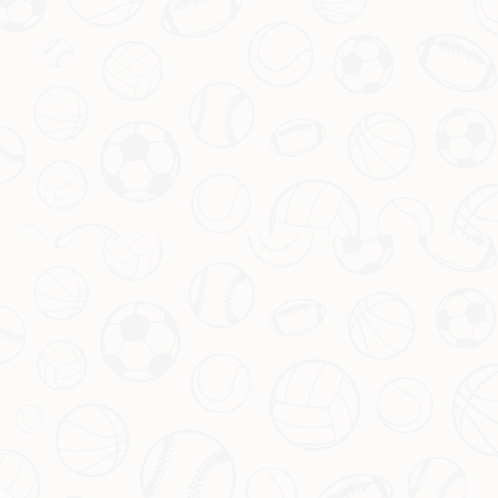
观众需求的变化
随着数字化时代的来临，观众的观看需求与习惯正在发生深
刻的变化。年轻一代观众更倾向于通过移动设备进行观看，
他们更加注重观看的便捷性与互动性，这促使媒体平台不得
不进行相应调整，以迎合这一趋势。
此外，观众对赛事内容的要求也愈加多样化。在享受传统赛
事播放的同时，他们希望能够在社交媒体上与其他观众进行
实时互动。例如，弹幕、评论区的设置允许观众分享他们的
看法，增强了观看体验的沉浸感。