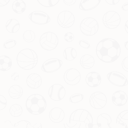
对球队整体贡献
作为巴黎圣日耳曼的核心球员，梅西在2022赛季对球队的
整体贡献不可小觑。他不仅自身的进攻数据亮眼，更通过自