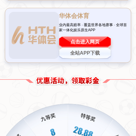
进攻数据分析
梅西在2022赛季法甲的进攻数据无疑令人瞩目。他在联赛
中出场的比赛中，贡献了多达30个进球，这不仅成为他个人
职业生涯的新高，同时也是整赛季联赛的最高数字。梅西的
进球方式多样，从直接的突破到精妙的定位球技术，展示了
他无与伦比的得分能力。
在整个赛季中，梅西的射门准确率达到了惊人的60%，这意
味着他每五脚射门中就有三脚能够命中目标。此外，他的场
均射门次数达到了4.5次，这也使得他成为了球队最具威胁
的进攻球员之一。这些数据不仅反映出梅西的射门能力，也
显示了他在关键比赛中把握机会的冷静与成熟。
此外，梅西在进攻端对对手防线的撕扯能力让人印象深刻。
他的存在总是能够吸引对手的防守注意力，这为其他队友创
造了更多的进攻空间。梅西不仅是一个得分手，更是一个进
攻的组织者，这为他在团队中的不可替代性提供了有力的支
持。
助攻能力与传球
在2022赛季法甲，梅西同样展现了卓越的助攻能力，成为
了球队进攻的一把利器。他在联赛中提供了15次助攻，这个