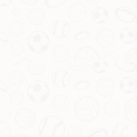
在球队的战术布阵中，梅西的灵活性与适应性使得教练能够
更加大胆地进行战术调整，无论是中场组织还是前场突击，
他都能很好地执行所需的战术。这使得巴黎圣日耳曼在各项
赛事中呈现出更强的竞争力。
总结：
综上所述，梅西在2022赛季法甲的表现不仅体现了他个人
技术的精湛和全面能力的提升，还展现了他在球队中的重要
地位与领导力。他的进攻数据、助攻能力、盘带技巧以及对
球队整体的贡献，无一不证明了他作为世界足球巨星的实力
与影响。
展望未来，梅西仍将在职业生涯中继续书写属于自己的篇
章。虽然时光流逝，但他无疑将在赛场上继续创造奇迹，为
球迷带来更多的惊喜和感动。
上一篇 : 利物浦欧冠辉煌历程回顾及球队历史成绩全景分
析
下一篇 : 马修福尔德与马克福斯特的电影世界探索与创作