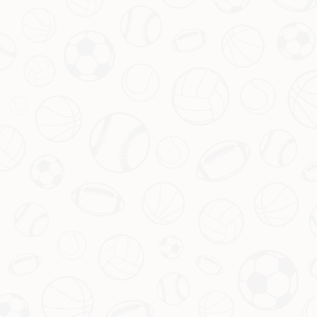
在未来能够迎来一个更加光明的局面。
上一篇 : 巴萨球衣销售收入领先 皇马拜仁紧随其后创造
新纪录