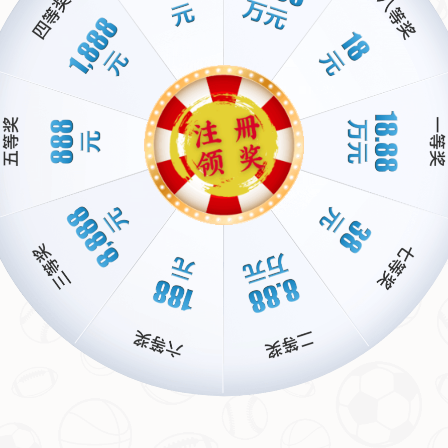
了台前：裁判的公信力。在一个职业联赛中，裁判的独立性
和判断力至关重要。若公众相信裁判受到干预，那么比赛的
公平性将被严重质疑，从而影响联赛的整体形象。
随着拉波尔塔的发声，球迷和媒体开始深入讨论裁判是否被
俱乐部的权力所左右。即便是一些中小俱乐部也开始发声，
要求对裁判任命进行更为透明的管理，以避免皇马这种俱乐
部利用特权地位来影响比赛结果，进而影响整个西甲的竞争
格局。
这种不平等的竞争环境，无疑会排斥其他球队发展，导致缺
乏动能和吸引力。只有在公平的竞赛条件下，西甲才能够吸
引更多的观众与赞助商，从而实现可持续发展。
事件对西甲未来的影响
拉波尔塔的揭露无疑让西甲联赛管理层感到压力，未来裁判
的管理与任命过程必将受到更为严格的审视。这一事件可能
会促使西甲改进裁判任命的透明度，通过独立委员会来监管
裁判的选拔，确保公正无私。
若能够在裁判管理上作出积极改进，或许能重建球迷与公众
对西甲的信任，进而提升整个联赛的吸引力。联赛整体形象
的改善，也将为各个俱乐部，尤其是中小俱乐部创造更好的
发展空间。