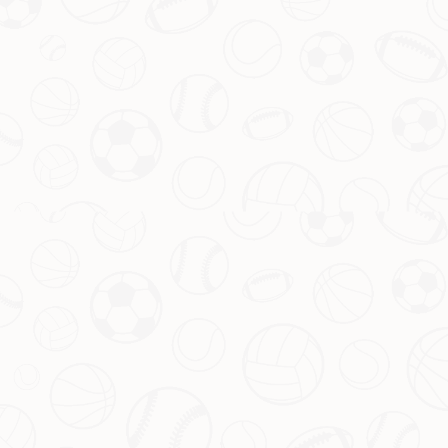
球员的配合，逐渐成长为球队的重要一员。这种培养模式符
合瓜迪奥拉的理念，也让巴萨未来的竞争力得以保障。