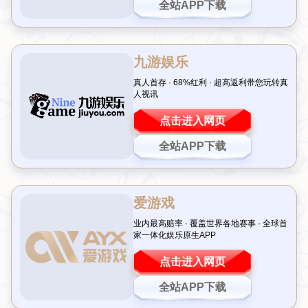
经逐渐成为了球队成功的重要因素。瓜迪奥拉作为巴萨历史
上最成功的教练之一，以其独特的战术思维和对年轻人才的
重视，不仅在自己的执教生涯中取得了辉煌的成就，同时也
对后继者产生了深远的影响。近期，他对哈维执掌巴萨的全
力支持，再次点燃了球迷对球队重回巅峰的希望。文章将通
过瓜迪奥拉的支持、战术理念、对年轻球员的重视以及团队
文化的传承四个方面，详细探讨哈维如何在瓜迪奥拉的指导
下，引领巴萨重新崛起的无限可能。
瓜迪奥拉的全力支持
瓜迪奥拉对哈维的支持，不仅体现在个人关系上，更在于其
对哈维执教理念的认可。两人都曾在巴萨的中场搭档，他们
对球队的理解可谓出自同一炉火。瓜迪奥拉相信，哈维作为
球员时期的资深经验，使他在战术布置和比赛管理上具备了
独特视角，这对于如今的巴萨而言是一种宝贵的财富。
此支持也体现在哈维的执教调整中。瓜迪奥拉常常通过各种
渠道为哈维提供建议，包括比赛策略的调整和如何有效激励
球员。哈维在其指导下，逐步形成了适合自己的战术风格，
这不仅仅是对传统巴萨风格的延续，更是理念上的一脉相
承。
同时，瓜迪奥拉在公众场合为哈维辩护的举动，也展现了对