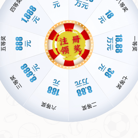
巴萨在瓜迪奥拉执教时期，以“传控”战术闻名于世，这一理
念在哈维的执教中得到了进一步的传承和发展。哈维不仅能
够理解瓜迪奥拉的战术理念，而且他也在参与实际比赛时，
对这些理念进行了灵活的运用和创新。
在战术制定上，哈维注重控球时间和球员的空间利用，这与
瓜迪奥拉的风格如出一辙。他倾向于通过细腻的短传配合，
找到解锁对手防线的最佳机会，并通过迅速的转移和切换，
为球队创造出更多的进攻机会。这种风格使巴萨在对抗强敌
时，更加具备了战术上的灵活性。
此外，哈维在强化团队协调方面也继承了瓜迪奥拉的理念。
他强调球员之间的默契配合，通过各种战术演练，提升队员
相互之间的理解，使得整支球队在场上运作如同液态水般流
畅，能够随时根据场上的变化进行调整。
对年轻球员的重视
瓜迪奥拉最引以为豪的成就是对年轻球员的培养，而哈维在
获取其执教理念后，也着力于打造一支富有活力和竞争力的
年轻球队。哈维深知，巴萨未来的希望寄托于青训而非转会
市场，因而他给予了众多年轻球员以信任，鼓励他们在比赛
中大胆表现。
通过哈维的执教，年轻球员得到了一次又一次的锻炼机会。
例如，一些年轻后卫在大赛中获得了首发机会，通过与成熟