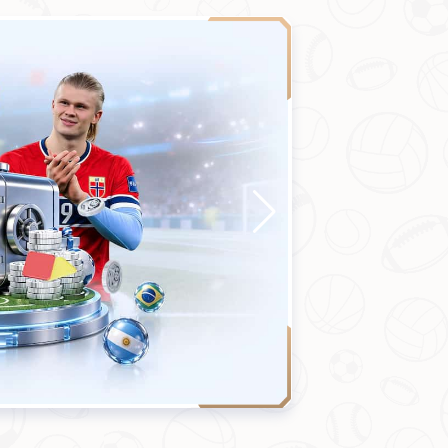
绍
产品展示
新闻中心
联系开云体育官网