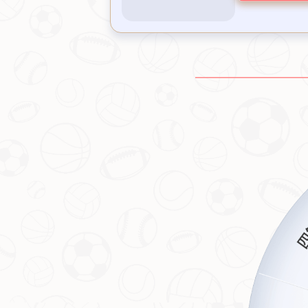
能力。
此外，
掌控节
米林
米林科
纳而言
技术上
偶尔冒
毫无疑
立体化
转会
当前转
的趋势
此外，
级联赛
因此，
资，同