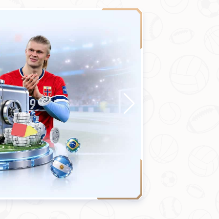
绍
产品展示
新闻中心
联系开云体育官网