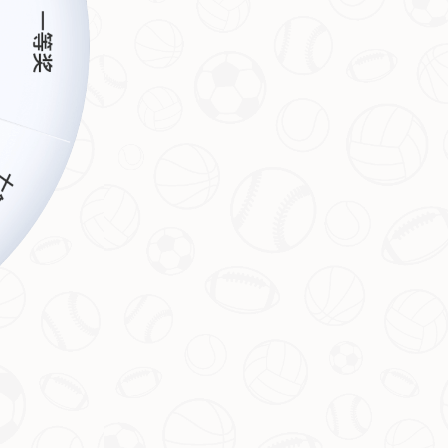
疾人士设置的无障碍设施，使得球场的包容性和友好
对曼城主场的偏爱程度。
神和氛围。每当比赛日，成千上万的球迷身着球队服
营造出一幅热烈的场景。
乐部和球迷互动平台不断延续和传播。在赛季期间，
感和忠诚度。
给予球队无尽的鼓励。这种强烈的集体归属感，加上