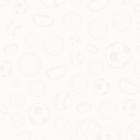
上一篇
下一篇
网站地图
首页
公司介绍
产品展示
新闻动态
联系开云体育官网