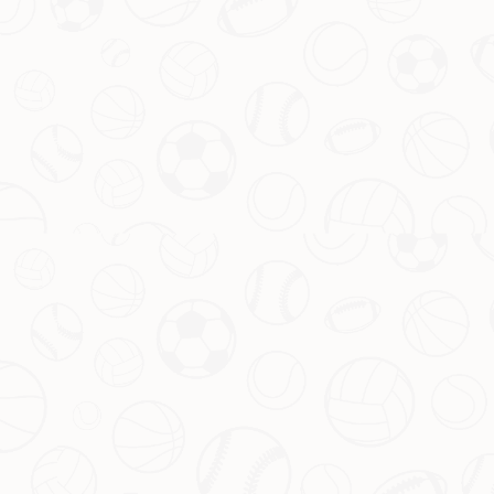
的主场，赛事体验不仅仅是观看一场足球比赛，更多的是一次全
如球员签名、拍照留念以及各种娱乐表演都使得比赛日变得丰富
曼城还推出了诸如“家庭区”的概念，为带有小孩的家庭提供一个
活动，吸引了更多家庭来球场欢度时光，使得观看比赛成为一种
事体验上的多样化，使得曼城的主场不仅是球迷的汇聚地，也成
，来到伊蒂哈德，收获的除了比赛的精彩，还有那份与亲友共享
城市氛围的影响
场的魅力不仅取决于球场和球迷本身，还与城市的整体氛围紧密
的足球历史，还有着丰富的文化与美食。这些因素共同构成了观
多元文化和包容性吸引了不同国籍的人前来定居和工作，使得曼
赛前在城市中的餐厅就餐，享受来自世界各地的美食，再来到伊
市氛围与赛事相辅相成，增强了曼城主场的品牌效应与吸引力，
同的盛会。
曼城主场魅力的分析，我们不难发现，伊蒂哈德球场的每一个角
多样的赛事体验，以及城市本身的独特魅力，这一系列因素汇聚
赛季英超19场比赛的票房接近售罄，曼城无疑在英超联赛中继续
续吸引更多的球迷，并创造出更加辉煌的历史与文化。