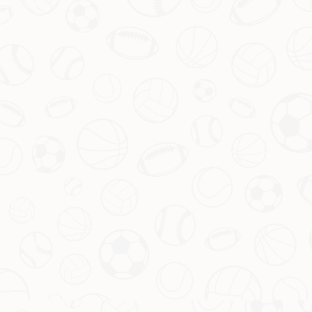
 : 梅西传奇职业生涯：辉煌奖杯荣耀全记录与回顾
 : 穆里尼奥同意执教葡萄牙队 有望明夏正式上任
联系开云体育官网
开云体育官网
T e l：021-8998521
Add：内蒙古自治区通辽市霍林郭勒市珠斯花街道
Mail：admin@livestream-kaiyunsports.com