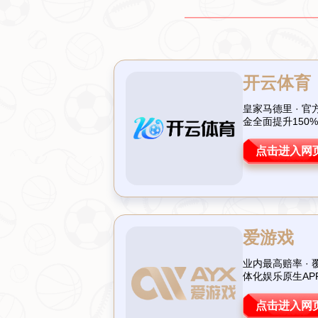
N
新闻中心
公司新闻
常见问题
曼城足
场赛事
整体城
撑。
主场
曼城的
的音响
特别是
城还在