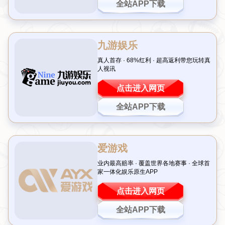
验，以及回国后他所感受到的重新同化过程。从西甲多样化
的战术到中超特有的快节奏，对比中超与西甲的竞技水平和
个人表现，武磊在两个联赛中所遇到的挑战和收获，使我们
能够更深入地理解他作为一名球员的成长和变化。此外，文
章还将着重分析他在国内联赛中感受到的中心地位和所面临
的压力。最后，将结合武磊的经验对整体的足球发展前景进
行展望，期望中国足球能够更快更好的发展。
西甲的战术多样性
西甲联赛以其丰富多彩的战术体系而著称，球队之间有着显
著的战术差异。作为一名前锋，武磊在西甲的比赛中见识了
令人目不暇接的战术变化。西甲球队在比赛中展现出来的进
攻和防守策略都相当复杂，要求球员必须快速适应并做出反
应，这对他的综合素质是一种巨大的挑战。
武磊在西甲的经验证明，拥有一个强劲的队友网络是成功的
重要因素。球队内优秀的定位球执行和传球能力，使得他能
够在适当的位置接球并进攻。与中超相比，尽管个人能力同
样重要，但团队配合的流畅性在西甲显得尤为重要。