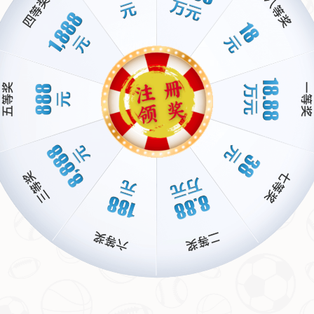
热刺与阿森纳的成功离不开教练的优秀战术安排和临场指
挥。孔蒂以其严谨的战术思维与丰富的执教经验，带领热刺
迎来了新的辉煌。他注重球队的每一个细节，从防守到进
攻，孔蒂都有着清晰的战略意图，使球队在激烈的争夺中保
持稳定表现。
与之相对，阿尔特塔作为年轻教练，给阿森纳注入了新的活
力。他大胆尝试新的阵型和战术，并积极保持与球员的沟
通。阿尔特塔理解年轻球员的心理，并在关键时刻给予他们
信任，使得年轻球员在比赛中敢于冒险、敢于表现。