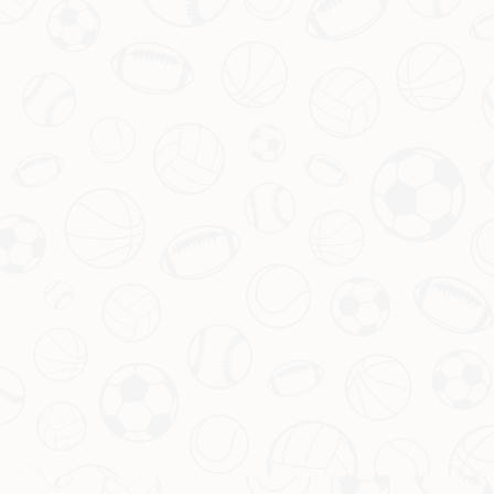
通过对热刺和阿森纳双雄并肩战八轮不败现象的分析，我们
可以看到，这一成功不仅是战术、球员与教练的一次有机结
合，更是球队文化与历史的传承与发展。两支球队的崛起，
标志着英超的新势力正在形成，为未来的比赛增添了更多的
观赏性与竞争性。
展望未来，热刺与阿森纳能否继续保持不败状态，甚至更进
一步，仍需球员与教练的加倍努力和全社会的关注。我们期
待这两个队伍在接下来的比赛中再创佳绩，书写属于他们的
新篇章。
上一篇 : 国足迎战新西兰热身赛直播全程回顾与精彩瞬间
分享
下一篇 : 皇马以150万欧买断何塞卢后利润再售并助其卡
塔尔涨薪
Copyright 2024
开云体育官方网入口 - 体育在线赛事直播 Kaiyun sports Live