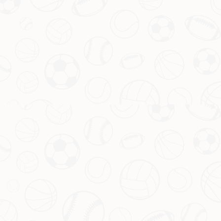
双方教练的灵活应变与临场演练，彻底打破了传统英超的对
抗模式，不仅丰富了战术内容，也为球队的长期发展奠定了
基础。正是这种高水平的战术安排，使得热刺与阿森纳能在
激烈的英超竞争中脱颖而出。
球迷支持与文化氛围
在英超，球迷的支持是球队不可或缺的力量。热刺和阿森纳
都拥有着庞大而忠诚的球迷基础，他们的呐喊和助威成为了
球队主场比赛的强大动力。特别是在战胜强敌时，球迷们的
热情支持为球队鼓舞了士气，增强了球员们的信心。
俱乐部的文化氛围同样影响着球队的发展与崛起。热刺在俱
乐部的传统下，不断传承与创新，将激情与竞争精神溶入到
球队的血脉之中。而阿森纳则以其悠久的历史与丰富的足球
文化，为球员提供了一个温暖而富有激励的环境，帮助他们
快速成长。
这种深厚的文化底蕴与广大球迷的支持，使得两队在比赛中
展现出高昂的士气与不屈的斗志，形成了强大的集体认同
感，这也为他们在赛季的成功不败奠定了基础。
总结：