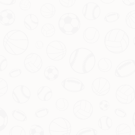
大的年轻球队所削弱。若RB莱比锡等球队能够稳定发
产生冲击。
清晰地看到各大联赛的特点与风格，以及球队之间的
着更多新生力量的加入，未来的格局将会更加多元和