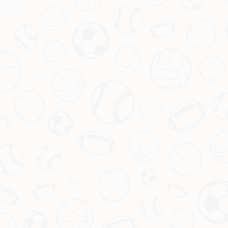
计将继续展现出年轻化的趋势，拜仁的主导地位或许会被潜力更
转会市场上有所作为，未来几赛季内他们有望对拜仁的统治地位
英超、西甲和德甲的赛季数据和排名趋势的分析，我们不仅可以
态和个人球员的影响。各联赛的未来发展趋势同样充满期待，随
测。