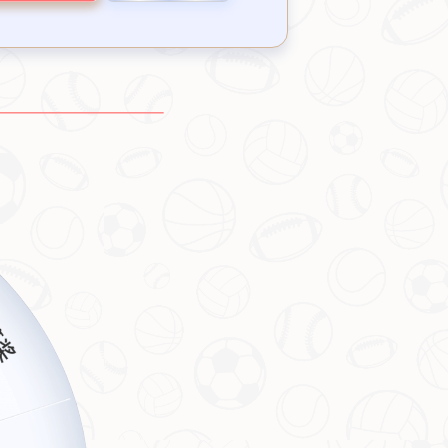
管受到一定的打击，但整体战绩仍然保持在较高水
间的争夺相对激烈，冠军归属每赛季都悬念重重。相
的拜仁慕尼黑在过去几年展现出无与伦比的统治力，
的竞争引人注目，二者战术风格各具特色，曼城更注
态使得英超的观赏性极高，令球迷们保持了持续关
历了人员的更替和教练的更换，但他们在关键比赛中
杂，这也正是西甲的魅力所在。
表现似乎更多是在追赶。然而，近几个赛季，RB莱比
影响榜首球队的统治力。
英超为例，哈兰德的加入不仅提升了曼城的攻击力，
这种影响力是其他联赛所难以比拟的。
重建期，尽管如此，登贝莱和法蒂等年轻球员的崛起
几个赛季的表现和成绩。
正逐渐崭露头角。他们的成长不仅提高了球队的战术
略使得球队在比赛中具备了更多的灵活性和不确定