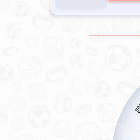
制，导
平。
在各大
比之下
几乎包
球队
各大联
重控球
注。
而在西
的影响
德甲的
锡的崛
球员
在这些
也在进
西甲在
为球队
德甲的
高度，