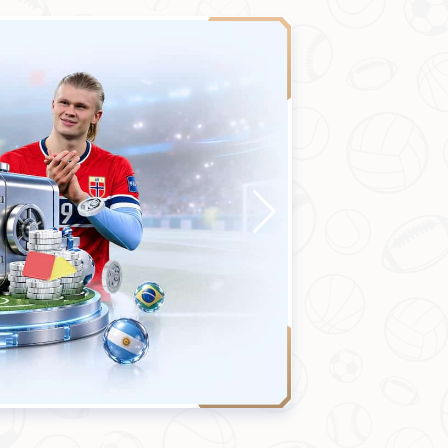
绍
产品展示
新闻中心
联系开云体育官网