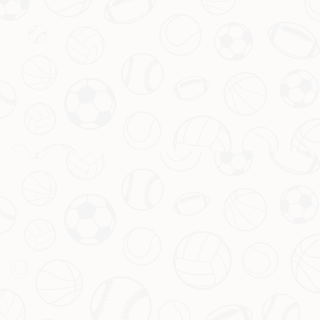
综上所
配置、
无论在
期待这