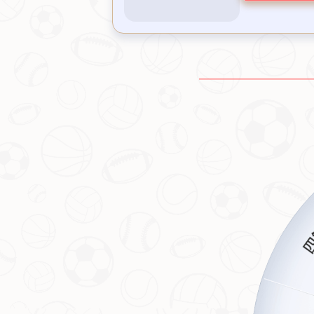
尴尬，
热刺，
此外，
信心对
性。
战术
战术的
更倾向
同时，
员的引
热刺虽
度，阿
球员
在任何
示其价
值得一
能力，
关重要
此外，
能够在