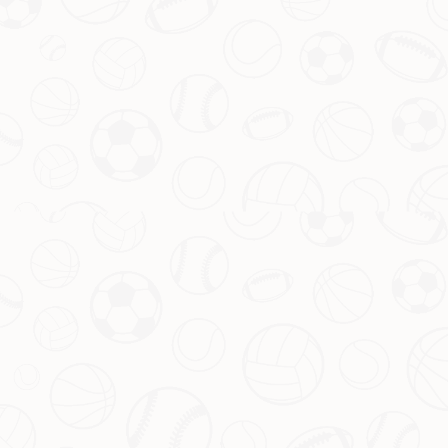
德甲赛场的成功
几乎是指日可待。
四 前景可期 但挑战依然存在
尽管目前一切看起来都很美好，但足球世界的变数从来不
少。德甲联赛竞争激烈，多特蒙德、莱比锡红牛等劲敌都在
虎视眈眈。此外，欧冠赛场的表现同样会影响外界对Hole
Pa Ni的评价。如果能在多线作战中保持稳定，他的名字将
真正载入拜仁史册。但反过来，若关键时刻掉链子，即便有
再多的支持，也可能面临质疑。
因此，对于这位新任主帅来说，把握住每一个机会尤为重
要。尤其是即将到来的几场强强对话，将成为检验他能力的
绝佳舞台。只要迈过这些坎，相信“
Hole Pa Ni德甲夺冠便
帅位无忧
”的预言，会变成现实。
上一篇 : 中国电竞战队夺冠，LPL赛区强势回归世界之巅
下一篇 : [流言板]美记：字母哥若离队，或倾向加盟洛杉
矶、纽约、迈阿密等大市场球队