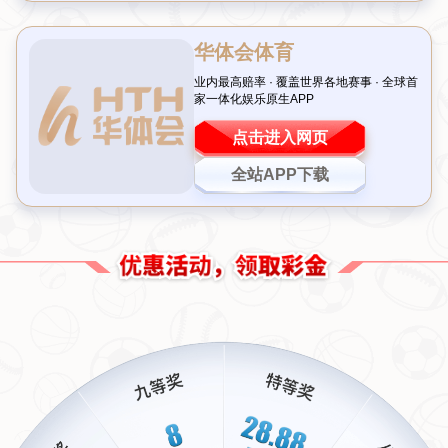
除了球场上的表现，俱乐部高层的态度也直接影响主教练的
未来。据内部消息透露，拜仁管理层对这位比利时教头颇为
看好。他们欣赏他清晰的战术思路和对年轻球员的培养能
力。尤其是在转会市场上，俱乐部为他提供了充分的支持，
确保阵容配置符合其打法需求。这种来自领导层的信任，为
孔帕尼的执教之路
铺平了道路。