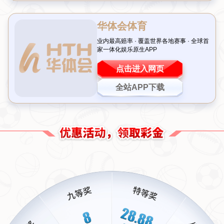
马、维尼修斯等球星组成的锋线组合。然而，安帅明确表
示，即便是这些进攻核心，也需要在防守端贡献力量。原因
何在？首先，马竞的中场拦截能力极强，若前锋不回撤协
助，后腰和边卫将承受巨大压力。其次，前锋参与防守可以
在第一时间干扰对方后卫出球，为中后场争取宝贵时间。
一个典型的案例是2022年欧冠赛场上的曼城对阵马竞。当
时曼城的前锋群积极参与高位逼抢，直接导致马競后卫多次
失误，最终帮助球队锁定胜局。类似的情况也适用于皇马，
如果锋线四人组能在前场施压，马 competing 的建构性传球
将大打折扣
。因此，安帅的要求并非无的放矢，而是基于实
战需求的明智之举。
如何落实全员防守战术
要实现全队参与防守，并非简单喊口号，而是需要在训练和
比赛中细化执行。首先，教练组需要明确每个位置的职责，
例如要求边锋回追至本方半场，甚至支援边后卫。其次，球
员间的沟通至关重要，尤其是在高强度对抗中，如何快速补
位、协防，需要建立清晰的默契。最后，体能储备不可忽
视。持续的高位逼抢对球员体力是极大考验，这也是为什么
像皇马这样的豪门需要在轮换和恢复上下功夫。
值得一提的是，安切洛蒂过往在执教AC米兰时，就曾凭借