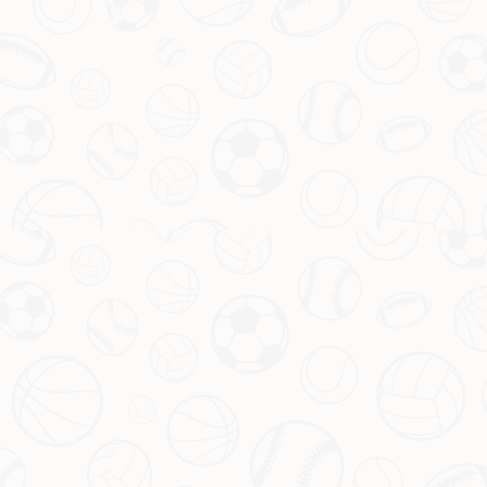
理、文化和管理等多重维度。“
口吐白沫的纸老虎
”
决问题。对于那些深陷泥潭的俱乐部而言，与其迷信
能让任何先进的“
football philosophy（足球哲学）
”