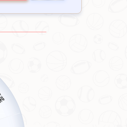
部矛盾重重、士气低迷。这样的球队或许有大牌球
，即便是“
瓜迪奥拉技战术
”这种顶尖体系，也无法
近年来不乏名帅执教，但球员与管理层之间的信任危
法，执行效果却大打折扣，最终只能沦为外界眼中的
奥拉影响的主教练，试图复制“
传控体系
”。初期，球队
下降、后防漏洞频现，战绩一落千丈。更关键的是，
这支被寄予厚望的队伍在赛季末仅排名中游，充分说
。一旦短期成绩不佳，主教练便可能面临下课风险。
，如果盲目照搬，可能适得其反。最后，
管理层的支
力，再好的“
Melon-style tactics（瓜式策略）
”也难