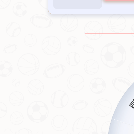
问题，
纸老
所谓“
星，或
直接解
机始终
“
表面强
案例
以201
在联赛
队内部
明了“
技
为何
首先，
其次，
持至关
以落地