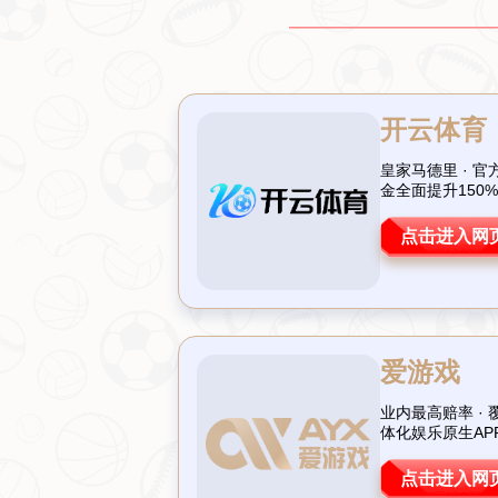
N
新闻中心
公司新闻
常见问题
前言：
在现代
了无数
的球队
性问题
瓜式
瓜迪奥
尽致。
率常常超