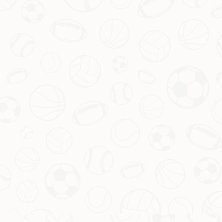
网站地图
首页
公司介绍
产品展示
新闻动态
联系开云体育官网