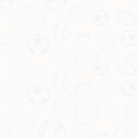
结语前的思考：我们还能完全信赖科技
吗
从这次事件来看，尽管
电子鹰眼的误判
只是个例，但它提醒
我们，高科技并非完美无缺。在追求效率与精确的同时，如
何避免技术的盲区，成为体育界乃至其他领域都需要面对的
课题。或许，正如网友所言：“机器再聪明，也代替不了人
的眼睛。”这场关于科技与公平的讨论，显然才刚刚开始。
上一篇 : 10轮沦为替补！昔日国足新星被塞蒂恩冷落，中