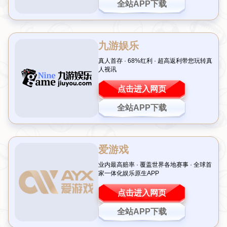
在现代网球比赛中，电子鹰眼系统被誉为裁判的“第三只
眼”，以其精准和公正赢得了球员与观众的信任。然而，当
技术也出现争议时，我们不禁要问：高科技真的万无一失
吗？最近，德国网球名将兹维列夫在比赛中对
电子鹰眼
的判
罚提出质疑，球印明明显示出界，但系统却给出了相反的结
论。这一事件迅速在网络上引发热议，让人们开始重新审视
科技在体育中的角色。究竟是技术失误，还是人为因素？本
文将深入探讨这一话题。
事件背景：兹维列夫的愤怒与球印的证
据
在近期的一场ATP巡回赛中，兹维列夫与对手激战正酣，一
个关键分成为比赛的转折点。对手的一记回球看似已经出
界，肉眼可见的
球印
清晰地显示了这一点。然而，电子鹰眼
系统却判定此球为界内，这一结果直接影响了比分走势。赛
后，兹维列夫难掩愤怒，公开表示：“我看到了球印，它明
显是出界的，科技怎么可能比我的眼睛还‘瞎’？”这一言论迅
速登上热搜，网友们纷纷讨论起
电子鹰眼误判
的可能性。
值得一提的是，这并非首次有球员对鹰眼系统提出质疑，但
像此次这样有清晰证据支持的情况却不多见。现场照片显
示，球印确实超出了边界线约数厘米，这让人们开始怀疑：