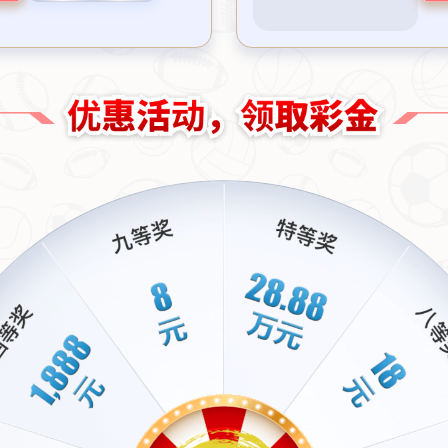
22-2023赛季某场关键比赛为例，图多尔的球队在客场对阵一支
球员，而是果断调整阵型，继续保持高压逼抢。最终，球队在下半
瘾，也让人们看到了
进取心
在实战中的巨大价值。