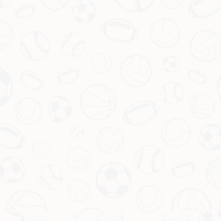
留言板
* 姓名：
* 电话：
* 内容：