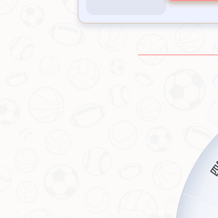
以20
多防守
大呼过