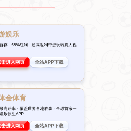
您所在的位置是：
首页
>
新闻中心
精神是我们不变的信仰
览次数：
返回列表
守反击，而有的教练却敢于继续进攻，追求更大的领先
何为真正的
进取心
。他曾公开表示：“1-0领先后绝不
也点燃了无数球迷对胜利的渴望。今天，我们就来探
。然而，图多尔却始终坚持
积极主动
的比赛方式。他认
时机。这种理念并非空洞的口号，而是他在执教生涯