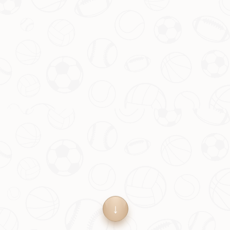
相对其参赛次数和比赛场次来看，这一数字并不算夸张。同
样，乌拉圭的8张也与其彪悍的球风相符。而像德国、意大
利这样的欧洲强队，尽管参赛次数多，但获得的红色处罚却
明显较少，这或许与他们的战术纪律性和冷静心态有关。
通过这些对比可以发现，red card 数量的多寡不仅仅与实力
有关，更与球队的文化、风格以及临场表现息息相关。
上一篇 : 马健：山西队投入巨大，国内球员需与外援齐头
并进
下一篇 : 【直击】绿军背靠背显疲惫 湖人主场轻松大胜
Copyright 2024
开云体育官方网入口 - 体育在线赛事直播 Kaiyun sports Live
Streming
All Rights by
开云体育官网
导航
电话
客服
地图
搜索