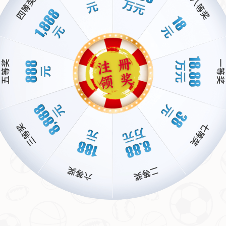
这一事件虽然发生在赛后，但也计入了官方统计，进一步增
加了阿根廷的“红牌记录”。这些事件反映出，阿根廷队在某
些关键时刻往往难以控制情绪，导致纪律问题频发。
为何会出现如此多的红牌
分析原因，我们可以从多个角度入手。首先，
南美足球风格
本身就强调身体对抗和技术结合，阿根廷队的战术常常以强
硬著称。在面对欧洲球队的严密防守或高压逼抢时，他们有
时会选择更为冒险的动作，从而增加吃牌的风险。
其次，历史上的几次关键失利也让球队背负了巨大的心理压
力。例如，在多次决赛或淘汰赛阶段，面对强大的对手时，
球员可能会因为急于扳平比分或阻止对方进攻而做出不理智
的行为。正是这种压力与风格的结合，让他们的 red card 数
量不断攀升。
此外，裁判的主观判罚也可能起到一定作用。随着VAR技术
的引入，近年来裁判对于恶意犯规的判罚更加精准，这也让
一些隐蔽的小动作无处遁形。而在这方面，南美球队包括阿
根廷，似乎更容易成为裁判关注的焦点。
其他国家的对比数据
虽然阿根廷以11张 red card 领跑，但其他传统强队的情况
也不容忽视。巴西作为五次夺冠的霸主，虽然也有8张，但