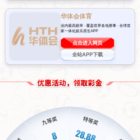
为何阿根廷会成为红牌最多的国家？这不仅与他们的比赛风
格有关，也与他们在关键场次中的情绪失控密不可分。阿根
廷足球以技术细腻、拼抢激烈著称，但在面对高压比赛时，
球员往往容易因情绪波动而犯下严重违规行为。
案例分析：经典的红牌时刻
一个典型的例子发生在1990年意大利世界杯，阿根廷对阵
西德队的决赛中。阿根廷球员佩德罗·蒙松（Pedro
Monzón）因恶意犯规被直接罚下，成为世界杯决赛历史上
首位被罚出场的球员。这场比赛中，阿根廷最终以0:1惜
败，而红牌无疑成为影响比赛走势的关键因素之一。
另一个令人印象深刻的案例是2006年德国世界杯，阿根廷
与墨西哥的1/8决赛中，球员莱安德罗·库弗雷（Leandro
Cufré）在比赛结束后因挑衅对手而被裁判追加一张红牌。