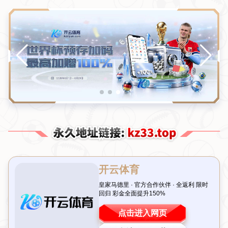
新闻中心
哪个国家在世界杯上获得的红牌数量最多？
2026-08-06T02:40:00+08:00
浏览次数：
返回列表
引言：揭秘世界杯赛场上的“红牌之王”
在足球的世界舞台——世界杯上，每一场比赛都充满了激情