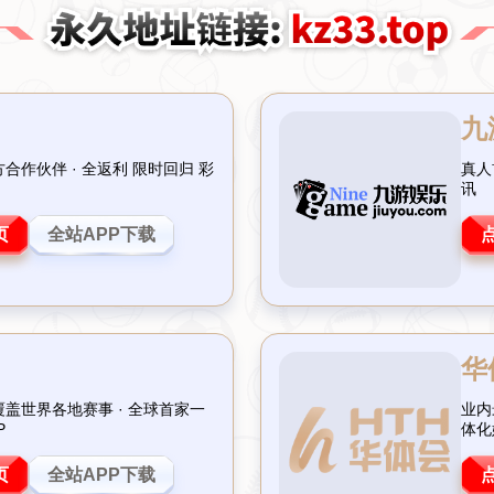
新闻中心
EWS
马雷斯卡赞杰克逊进步明显 指
2026-08-06T02:40:00+08:00
浏
切尔西新帅的战术调整引发热议
的世界里，每一位主教练的战术理念都可能成为球队蜕变的钥匙
克逊的表现给予了高度评价，同时透露了他对中场核心恩佐的战
竟是什么让马雷斯卡对杰克逊如此满意？为何他要求恩佐在场上
你一探究竟。
雷斯卡对杰克逊的肯定：表现稳步提升
盟切尔西以来，前锋杰克逊一直备受关注。尽管初期表现略显起
克逊的表现越来越好
，他在进攻端的威胁和团队配合上都有显著
以最近几场比赛为例，杰克逊不仅在进球数上有突破，还展现了