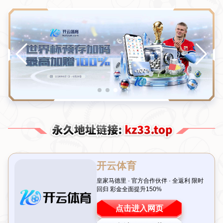
新闻中心
冬窗倒计时！拜仁体育总监透露：帕利尼亚仍
在我们的视线中
2026-08-09T02:39:59+08:00
浏览次数：
返回列表
引言：拜仁转会动态引发热议