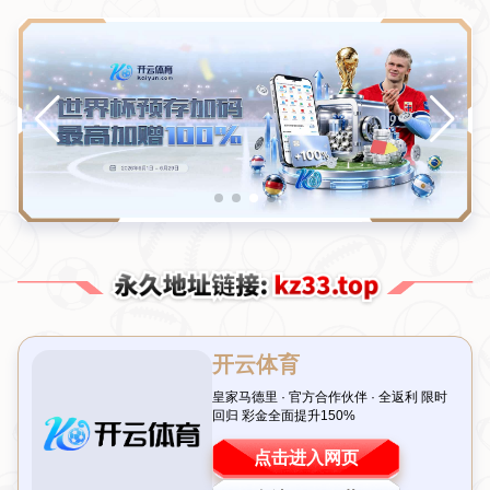
新闻中心
三笘薰因脚踝伤势无缘亚洲杯，预计休战六周
2026-08-09T02:39:59+08:00
浏览次数：
返回列表
引言：亚洲杯遗憾缺席 三笘薰伤情牵动人心
在即将到来的亚洲杯赛场上，日本队却传来了一则令人惋惜