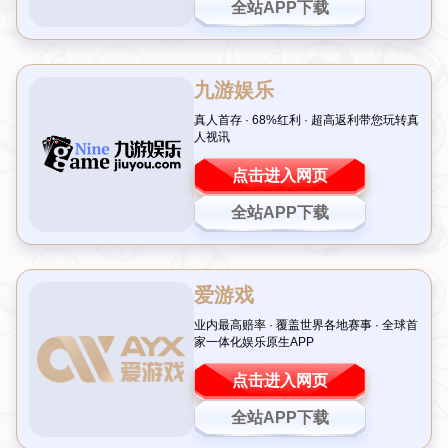
的消息：球队核心球员三笘薰因脚踝受伤，将不得不缺阵六
周。这不仅对日本队的整体实力造成了一定影响，也让无数
球迷为这位才华横溢的边锋感到担忧。作为英超布莱顿队的
明星球员，三笘薰近年来凭借出色的表现成为日本足球的代
表人物之一，他的缺席无疑是本届
亚洲杯
的一大遗憾。接下
来，我们将深入探讨这一事件的背景、影响以及三笘薰的康
复前景。
一 脚踝受伤的始末：意外来袭
三笘薰的伤病源于近期在俱乐部比赛中的一次对抗。据悉，
他在与对手拼抢时不慎扭伤了脚踝，随后经过医疗团队的详
细检查，确诊需要休养六周。这一时间跨度直接导致他无法
参加即将开赛的
亚洲杯
。对于一位正值职业生涯巅峰的球员
来说，这样的突发状况无疑是巨大的打击。值得一提的是，
三笘薰近年来在英超联赛中频频展现惊艳表现，他的速度、
突破和传球能力让对手防不胜防。然而，足球运动的高强度
对抗也让伤病成为不可避免的风险。
二 对日本队的影响：核心缺席的挑战
作为日本国家队的重要一员，三笘薰在边路的突破和创造力
是球队进攻体系中不可或缺的一部分。他的缺席对主教练森
保一的战术布置提出了新的考验。
如何在缺少这位关键球员
的情况下调整阵容
，将成为日本队在本届
亚洲杯
中的一大难