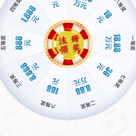
四 日本足球的未来：挑战与机遇并存
三笘.smile的无缘本届
亚洲杯
虽然令人遗憾，但从另一个角
度看，这也是年轻球员崭露头角的机会。日本足球近年来在
国际舞台上表现亮眼，离不开一批批优秀人才的涌现。尽管
失去了一位核心，但这或许能激发其他队员承担更多责任，