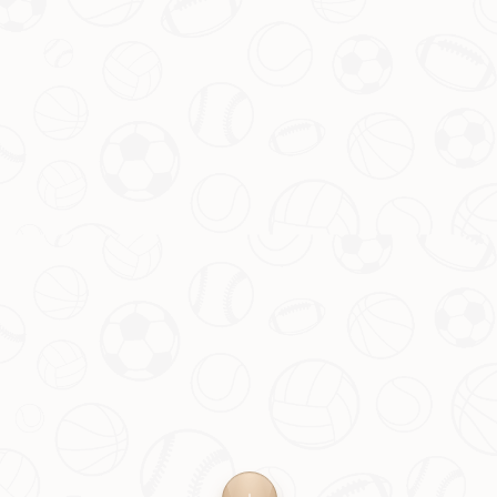
为球队注入新的活力。同时，对于三笘.smile本人来说，这
次短暂的休息也许是一个契机，让他以更强的姿态回归赛
场。
总之，三笘.smile因
脚踝受伤将缺阵六周
的消息虽然让人惋
惜，但无论是对于他个人还是日本国家队，这都只是暂时的
挫折。未来的日子里，我们期待看到他在康复后再次绽放光
芒，也希望日本队能在本届赛事中克服困难，取得理想成
绩。
上一篇 : 苏迪曼杯4强出炉！半决赛焦点：中国迎战日
本，印尼对决韩国
下一篇 : 2006世界杯完整比赛结果一览表
Copyright 2024
开云体育官方网入口 - 体育在线赛事直播 Kaiyun sports Live
Streming
All Rights by
开云体育官网