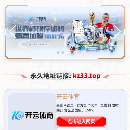
新闻中心
德容社媒：虽全力以赴仍未达标，将继续努力
奋斗
2026-08-06T02:40:00+08:00
浏览次数：
返回列表
引言：德容的拼搏宣言引发共鸣