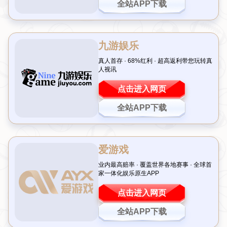
在足球的世界里，每一次失利都是一次成长的契机。近日，
巴塞罗那中场球员弗兰基·德容在社交媒体上发布了一条令
人动容的动态：“全力以赴了，但还是不够，我会继续拼搏
争！”这条简短却充满力量的信息，不仅展现了他对胜利的
渴望，也传递了一种不屈不挠的精神。这样的态度，正是无
数球迷和年轻人所需要的正能量。本文将围绕
德容社媒宣言
这一主题，探讨其背后的意义，以及如何激励我们在生活和
工作中不断前行。
德容的心声：失败后的反思与坚持
弗兰基·德容作为巴塞罗那的核心球员，近年来承受着巨大
的压力。无论是球队在联赛中的起伏，还是欧冠赛场上的失
利，他都曾多次成为舆论焦点。然而，面对挫折，他并没有
选择逃避，而是通过社交媒体坦诚表达了自己的感受。
“全
力以赴了但还是不够”
——这句话不仅是对过去比赛的总
结，更是一种直面不足的勇气。
这种态度值得我们深思。在竞技体育中，输赢是常态，但如
何从失败中汲取经验，显得尤为重要。德容用自己的行动告
诉我们，承认不足并不可怕，可怕的是失去继续战斗的信
念。他的“会继续拼搏争”，正是对未来的承诺，也是对自己
和球迷的一种激励。