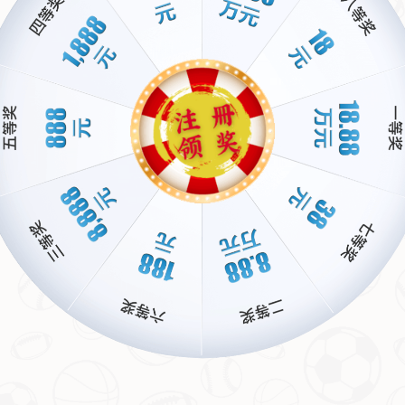
尤其对于年轻人而言，这种积极向上的心态尤为重要。现代
社会竞争激烈，每个人都会面临各种挑战。学会从失败中站
起来，以更坚定的信念迎接未来，才是真正的成长。
正如德
容在社媒中所传递的那样，努力未必立刻有回报，但绝不能