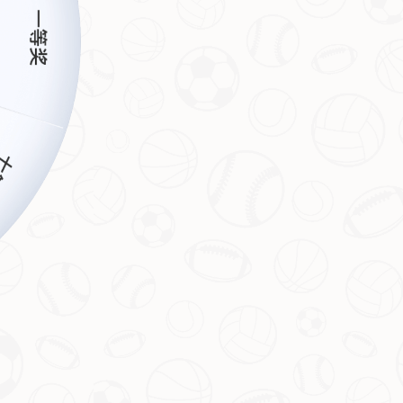
了新鲜血液。以年轻的维尔茨为核心，加上像扎卡这
五大联赛之一，向来竞争激烈，而勒沃库森若想挑战