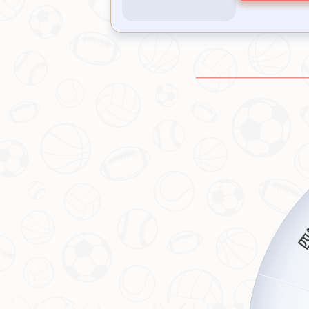
的心态
下赛
说到对
不仅是
击败强