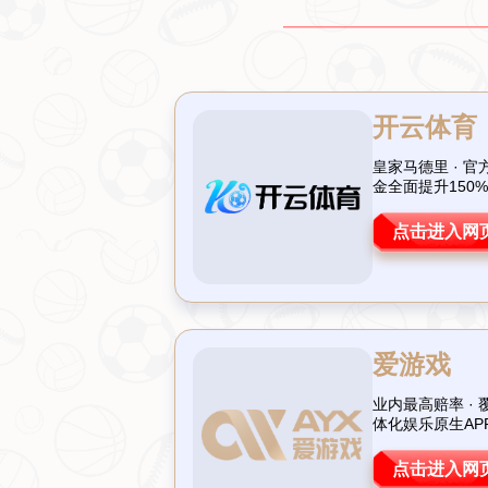
N
新闻中心
公司新闻
常见问题
引言
在刚刚
后第一
迷对未
扎卡
在竞技
诚挚的
尊重。
然而，