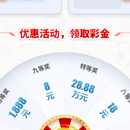
，正是球队进步的关键。
季卷土重来：勒沃库森的野心
未来的展望，扎卡的话语中充满了斗志：“我们会认真总结本赛季
对球迷的承诺，也是对整个团队发出的动员令。勒沃库森本赛季
敌，但关键时刻的失分让他们与冠军失之交臂。
如何在下赛季提