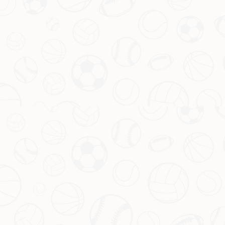
分析：从多特蒙德学到的经验
年来的德甲格局，多特蒙德的崛起或许能为勒沃库森提供一些启示。2
阶段因心态波动而功亏一篑。反观拜仁，他们总能在关键时刻稳
：“我们需要在压力下保持冷静，这是成为顶级球队必备的特质。”
德的经验告诉我们，光有技术和战术还不够，心态和经验同样重
カ所说，在下シーズン实现突破
。
前的思考：竞争让德甲更精彩
为有了像ザッカ这样充满斗志的球员，以及勒沃库森这样的潜力
。无论是バイエルンの持续统治，还是其他队伍的不懈追赶，这
，下シーズンの较量无疑更加值得期待。
 : 女子网坛2024：从三强争霸到群芳竞艳，惊喜连连
 : 冬窗紧急补强！医生警告维尼修斯需休养三月以防伤情恶化