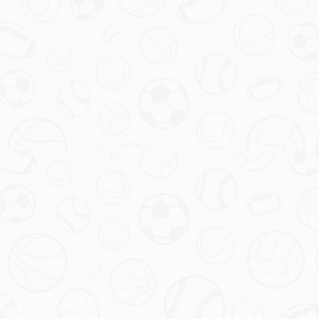
022-2023赛季，多特蒙德一度无限接近冠军，
住阵脚，这正是冠军底蕴的表现。针对这一点，扎卡
要。勒沃库森如果能在休赛期针对性调整，或许真能
队伍，デュッセルドルフ所在的德甲リーグ才从未缺
种良性竞争都在推动着リーグ向前发展。而对于支持