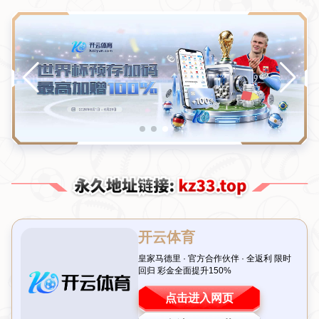
新闻中心
19战15胜领跑联盟！湖人双铁闸助力防守跃居
榜首
2026-08-06T02:40:00+08:00
浏览次数：
返回列表
引言：湖人强势崛起，防守成制胜关键