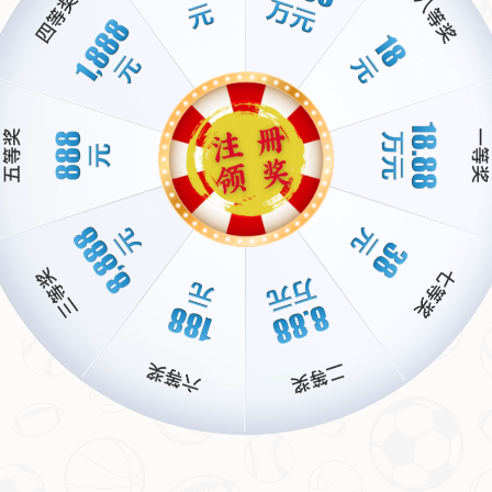
战术调整：打造铜墙铁壁的秘诀
除了球员个人能力的提升，主教练达尔文·哈姆在本赛季对
战术体系进行了大胆创新。他采用了更加激进的全场紧逼策
略，利用文森特的速度和AD的身高优势，不断给对手制造
压力。同时，在半场阵地战中，哈姆强调区域联防，通过压
缩内线空间迫使对手投射外线，而这恰恰是多数球队的软
肋。这种针对性的
防守策略
，成为湖人19战15胜的重要保
障。
更令人印象深刻的是，这种战术并非一成不变。在面对不同
风格的对手时，哈姆会灵活调整，比如对阵勇士时增加外线
干扰，对阵掘金则重点保护禁区。这种灵活性，正是湖人能
够在多变比赛环境中保持稳定的关键。
结语前的思考：未来可期
纵观本赛季的前19场比赛，15胜的成绩单已经足够亮眼，