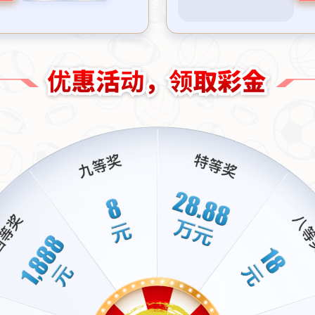
新人迅速蜕变为赛场上的“大杀器”。
冠赛场的耀眼表现：年轻却无畏
法甲是K77的主场，那么欧冠就是他向世界证明自己的舞台。在
在淘汰赛阶段，他的突破和精准传球让对手防不胜防。巴黎圣日
得了球迷的喝彩，也让欧洲各大豪门开始关注这位年轻前锋。可
梦想绝非空谈。