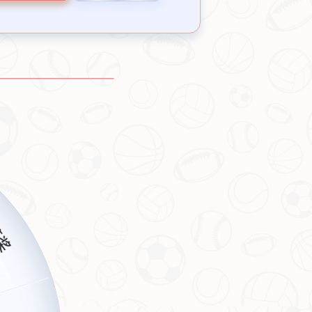
本赛季的欧冠比赛中，他多次在关键时刻挺身而出，
耳曼能够闯入
欧冠半决赛
，K77功不可没。他的表现
以预见，如果他在接下来的比赛中延续这种状态，四