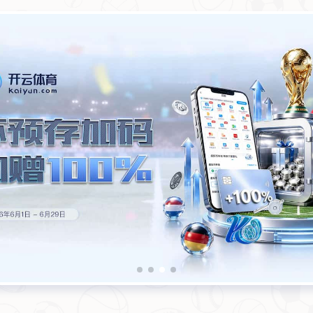
首页
公司介