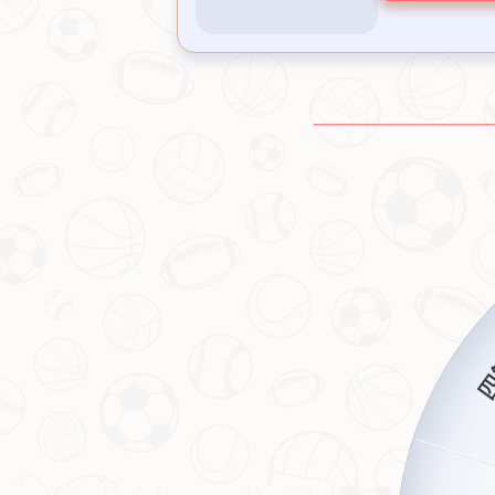
名潜力
二、欧
如果说
尤其是
不仅赢
冠王的