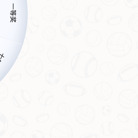
。作为国内赛事的重要一环，法国杯对巴黎圣日耳曼