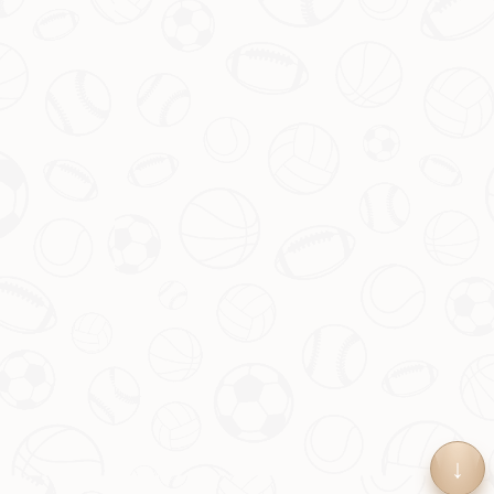
留言板
* 姓名：
* 电话：
* 内容：