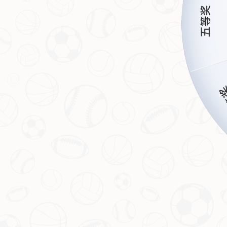
三、法
除了法