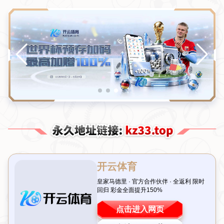
新闻中心
FIFA国际排名更新，中国男足小幅上升引发关
注
2026-08-06T02:40:00+08:00
浏览次数：
返回列表
引言：中国男足排名上升背后的故事