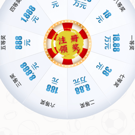
虽然未能取胜，但整场比赛的节奏控制和关键时刻的表现都
可圈可点。*这样的比赛态度，是过去几年中少见的。*业内
人士分析，如果球队能够保持这种状态，未来在国际赛场上
或许能有更多突破。
挑战仍在：如何将进步转化为长期优势
当然，仅凭一次FIFA国际排名的微升就断言中国男足已经
“脱胎换骨”，显然为时尚早。目前球队面临的挑战依然严
峻，例如青训体系的不完善、联赛竞争力的不足以及核心球
员年龄结构的老化等。这些问题都不是短期内能够解决的，
但却是影响中国足球长远发展的根本因素。
此外，接下来的赛程对
中国男足
来说并不轻松。面对更高水
平的对手，球队需要在攻防两端进一步磨合，尤其是在进攻
端的创造力上亟待突破。如果能够在未来的比赛中延续甚至
放大这次的小幅进步，或许才能真正赢得更多认可。
球迷声音：期待与担忧并存
在社交媒体上，不少球迷对此次FIFA国际排名的更新表达了
自己的看法。一位资深球迷表示：“看到排名上升确实挺开
心，但希望这不是昙花一现。中国足球需要的是持续的努
力，而不是偶尔的数据亮点。”另一位网友则调侃道：“小步
前进总比原地踏步好，加油吧！”
这些声音既反映了大家对