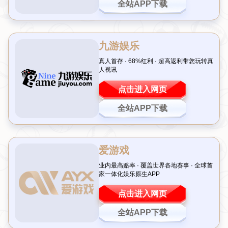
在最新一期的FIFA国际排名中，中国男足实现了小幅上升，
这一消息迅速引发了球迷和媒体的广泛关注。虽然排名提升
幅度不大，但对于长期处于低谷的中国足球而言，任何一点
进步都显得尤为珍贵。这次排名的变化究竟意味着什么？是
实力提升的信号，还是仅仅是赛程安排带来的“红利”？本文
将深入探讨这一话题，带你了解中国男足的现状与未来。