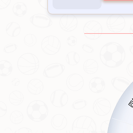
递了俱
此外，
能成为
成本。
二、隐
然而，
万英镑
制。
近年来
年引进
缩，尤
有分析
“如果