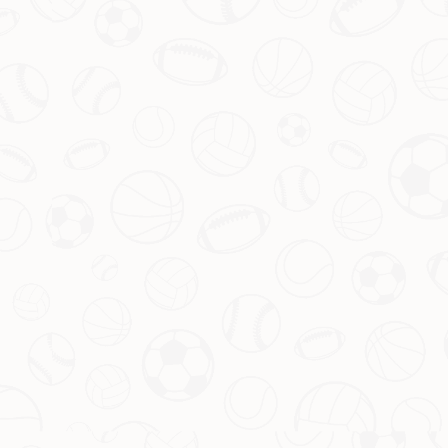
联系开云体育官网
开云体育官网
T e l：021-8998521
Add：内蒙古自治区通辽市霍林郭勒市珠斯花街道
Mail：admin@livestream-kaiyunsports.com
友情链接：
开云体育官网