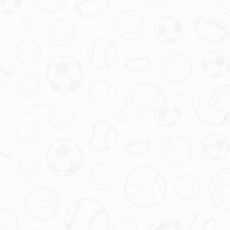
三、案
为了更
高的薪
终影响
四、解
面对可
本签约
多资金
此外，
影，但
上一篇
下一篇