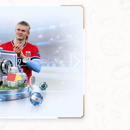
绍
产品展示
新闻中心
联系开云体育官网