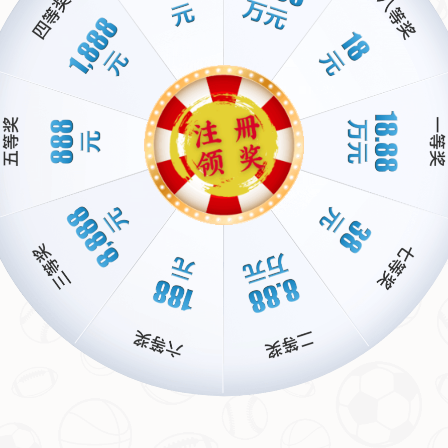
案例分析：迈阿密热火如何玩转联名营销
以迈阿密热火队为例，他们在此次合作中选择了与西班牙国
家队联动，不仅因为西班牙足球的历史底蕴，更因为热火所
在城市拥有大量拉美裔居民，与西班牙文化有天然的联系。
他们的球衣采用了斗牛士风格的红色为主色调，并在胸前印
上了热火标志性的火焰图案。这一设计一经发布，就在当地
社区引发了强烈共鸣，甚至吸引了不少非篮球迷前来购买。
更值得一提的是，热火还通过社交媒体发起了一场“穿上聯
名球衣为两队加油”的活动，鼓励粉丝上传照片参与抽奖。
这种互动方式不仅提升了品牌曝光度，还进一步拉近了与消
费者的距离。
可以说，这样的营销手段，为其他NBA球队
树立了一个成功的范本。