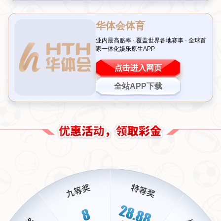
了法国国家队的公鸡标志，并将凯尔特人的三叶草LOGO巧
妙融入其中，形成了一种既复古又现代的美感。此外，每件
球衣都附带了一个专属编号和限量标签，进一步提升了其收
藏价值。
社交媒体上，许多球迷晒出了自己的购买记录，并对设计细
节赞不绝口。一位网友评论道：“我本来只是想支持球队，
没想到这件衣服的质量和设计感完全超乎预期！”这种对产
品的认可，也直接推动了更多人加入抢购行列。
不得不说，
这种限量发售的策略，真是抓住了消费者的心理。
市场反响：球迷下单热情高涨
自从这些NBA与世界杯的联名球衣上线以来，各大电商平台
和官方商店的库存频频告急。据统计，仅在首发当天，部分
热门款式如湖人和勇士队的球衣就售出了数万件。这种火爆
程度，不仅体现了球迷对球队的支持，也反映了跨界合作的
市场潜力。有业内人士分析，这种联名产品能够精准击中年
轻消费者的喜好，尤其是那些追求个性化和文化认同感的群
体。
此外，为了满足不同需求，部分球队还推出了儿童款和定制
服务，进一步扩大了受众范围。
无论是资深球迷还是新晋粉
丝，都能在这股热潮中找到属于自己的那份归属感。