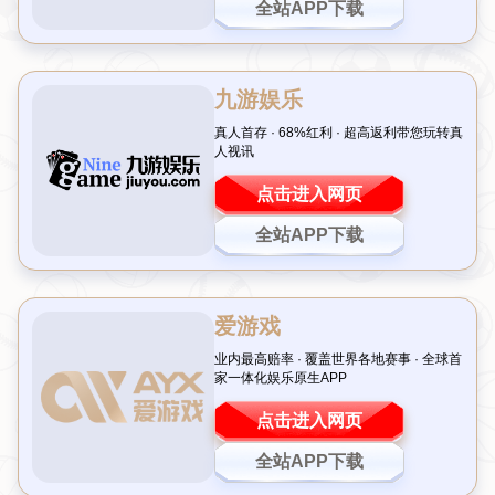
在足球的世界里，历史总是以一种奇妙的方式与现实交织。
15年前，国际米兰在欧冠半决赛中以3-1力克强大的巴塞罗
那，最终成就了三冠王的辉煌。如今，当我们回望那段经典
对决时，不禁会问：历史的车轮是否会再次转动，带来类似
的奇迹？本文将带你重温那场载入史册的比赛，探讨国米当
年是如何逆袭巴萨的，并分析这段历史对当今足坛的启示。
国米3-1巴萨：一场战术的胜利
2009-2010赛季，国际米兰在穆里尼奥的带领下迎来了巅峰
时刻。在欧冠半决赛首回合中，面对如日中天的巴萨，国米
展现了无与伦比的战术纪律性。那支由梅西领衔的巴萨被誉
为“宇宙队”，却在梅阿查球场遭遇了滑铁卢。
首回合3-1
的比
分，让人至今记忆犹新。斯内德、米利托和麦孔的进球，以
及穆里尼奥标志性的防守反击战术，彻底击溃了对手的传控
体系。
这场比赛不仅是实力的较量，更是智慧的碰撞
，充分
体现了“魔力鸟”的战术哲学。