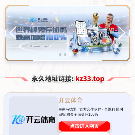
新闻中心
足总杯赛制革新 球员迎来短暂休整
2026-08-09T02:39:59+08:00
浏览次数：
返回列表
引言：赛制改革为球员减负带来新希望
在现代足球的高强度节奏下，球员的身体和心理压力日益加