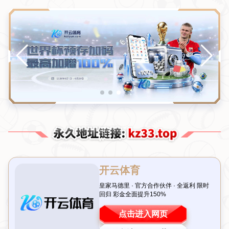
新闻中心
欧联杯的别名是什么？
2026-08-06T02:39:59+08:00
浏览次数：
返回列表
引言：揭秘欧联杯的另一面
提到欧洲足球赛事，很多人会第一时间想到欧冠，但你是否