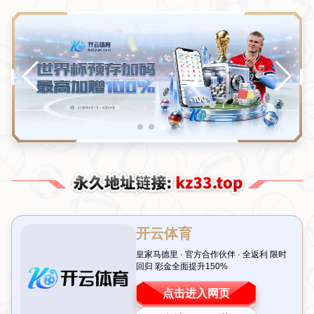
新闻中心
世俱杯前瞻｜多特3-1马梅洛迪日落：大黄蜂锋
线爆发
2026-08-06T02:40:00+08:00
浏览次数：
返回列表
引言：世俱杯赛场上的激情碰撞