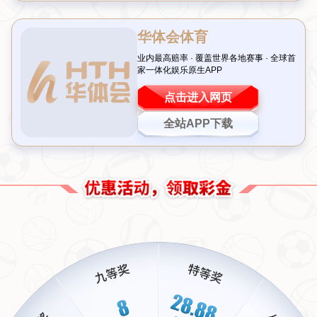
多特蒙德的进攻风暴：群锋威力初显
在与马梅洛迪日落的比赛中，多特蒙德展现了令人叹服的前
场配合。整场比赛，
哈兰德
作为核心前锋，不仅打入一球，
还多次为队友创造机会，展现了顶级射手的风范。而边路球
员
桑乔
和
罗伊斯
的快速突破，则让对手防线疲于奔命。尤其
是在比赛第67分钟，桑乔的一次精准传中，直接助攻罗伊斯
破门，彻底锁定了胜局。这种多点开花的进攻模式，正是多
特被誉为“
大黄蜂
”的原因。面对即将到来的世俱杯，这样的
火力无疑让球迷对他们的表现充满期待。
马梅洛迪日落的顽强抵抗：虽败犹荣
尽管比分定格在1-3，但马梅洛迪日落并非毫无亮点。作为
南非联赛的冠军球队，他们在比赛初期一度给多特制造了不
小麻烦。特别是在上半场第23分钟，凭借一次快速反击，他
们成功打破了多特球门，扳回一分。虽然最终未能抵挡住对
手的猛烈攻势，但这种顽强精神让人印象深刻。对于这支非
洲劲旅来说，参加
世俱杯
不仅是荣誉，更是学习和成长的机
会。未来，他们需要在防守端更加稳固，才能在更高水平的
舞台上站稳脚跟。
案例分析：进攻效率对比凸显差距
从数据来看，这场比赛两队的差距一目了然。多特蒙德全场