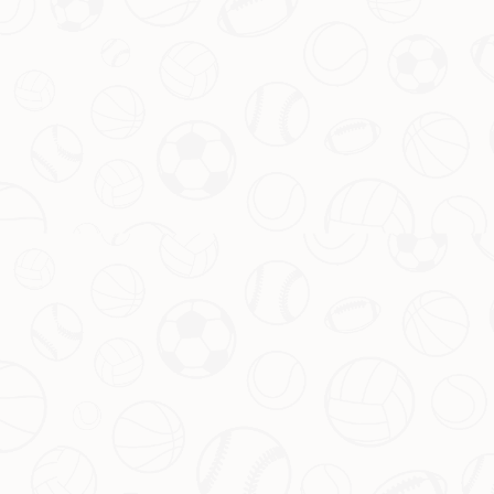
不尽如人意，但 Sun Yang 的表现依然赢得了无数粉丝的支
着难受，但你永远是我们的冠军！”还有人表示：
“不管排名如何
一定程度上缓解他的压力，也让他在未来的道路上更有动力去面
前的思考：伤病与坚持的平衡
的职业生涯从来都不是一帆风顺的，尤其是在面对接连不断的
伤
为每一个体育人需要思考的问题。Sun Yang 的这次失利，并
是对未来的一种期许。
荐：
皇冠体育官网 - 最新APP下载地址 Crown Sports
 : C罗年度破40球再创纪录，3战5球倒钩+杰作震撼全场
 : FIFA公布世界杯吉祥物设计幕后花絮
联系开云体育官网