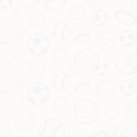
尽管成绩
们也跟
许能在
结语
运动员
衡，成
憾，也
站点推
上一篇
下一篇
网站地图