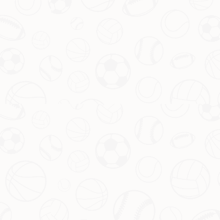
持。社交媒体上，许多网友留言鼓励：“看到你哭了，我
，你都是中国游泳的骄傲。”
这种来自外界的温暖，或
对挑战。
病困扰
时，如何在坚持梦想与保护身体之间找到平
不是终点，而是新征程的一个起点。他的眼泪，既是遗
留言板