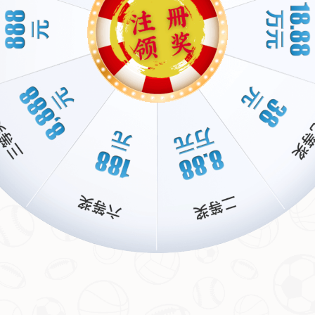
分析：运动员如何对抗伤病挑战
妨来看看其他运动员在面对类似问题时的应对方式。以网球名将
至一度面临退役传闻。但通过科学的康复训练、合理的比赛规划
杨在内的运动员一些启示：除了坚持拼搏，如何科学管理自己的
杨来说，目前的当务之急可能是调整训练节奏，给自己更多恢复
支持：泪水背后的温暖力量