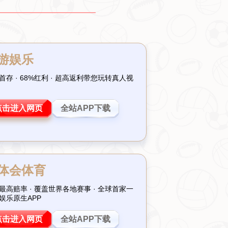
您所在的位置是：
首页
>
新闻中心
后程无力几近崩溃
览次数：
返回列表
成绩结束比赛，赛后他情不自禁捂脸落泪的一幕让人
句话道尽了运动员背后的艰辛与无奈，也引发了无数
入探讨这位奥运冠军背后的故事，以及他在困境中展
，近年来的频繁
伤病
却成为了他职业生涯的最大阻
后程，他的动作逐渐变形，甚至连手臂都无法正常抬