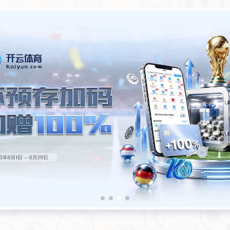
首页
公司介