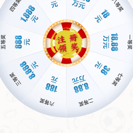
人能力的一次全面证明。它让人们看到了他在曼城阵中的重
要性，也为他在国家队的地位增添了更多筹码。对于球迷而
言，这样的瞬间无疑是足球魅力的最佳诠释。
此外，这场比赛还通过各种社交媒体平台迅速传播，多角度
视频被无数次转发和点赞。小蜘蛛的名字，再次成为热议话
题。而对于那些热爱技术流派的人来说，这样的进球无疑是
一场视觉盛宴。