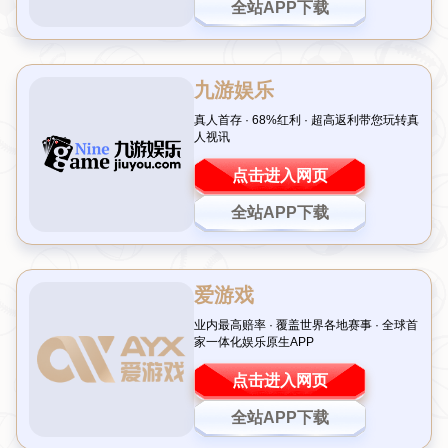
在足球的世界里，总有一些瞬间让人热血沸腾，难以忘怀。
近日，绰号“小蜘蛛”的阿尔瓦雷斯在对阵皇家贝蒂斯的比赛
中，用一记无解的
任意球
震撼了全场。这不仅是一次技术的
完美展现，更是一种对对手防线的致命打击。今天，我们将
通过现场多角度直拍，带你重温这粒
精彩任意球
的每一个细
节，感受那份属于足球的纯粹魅力。
小蜘蛛的崛起：从默默无闻到焦点人物
“小蜘蛛”阿尔瓦雷斯，这个名字近年来频频出现在各大足球
新闻头条。从阿根廷联赛到英超豪门曼城，他的成长轨迹令
人惊叹。尤其是在关键比赛中，他总能展现出超乎年龄的冷
静与技术。这次面对贝蒂斯的比赛，阿尔瓦雷斯再次证明了
自己不仅仅是团队中的一员，更是决定胜负的关键先生。
在比赛进行到第67分钟时，曼城获得了一次距离球门约25
米的任意球机会。现场球迷屏息以待，而小蜘蛛则淡定地站
在球前，眼神中透着一股不容置疑的自信。
多角度直拍：解析这记无解任意球的技
术奥秘
通过现场的
多角度直拍
，我们可以更清晰地看到这粒进球的
全过程。从正面镜头看，阿尔瓦雷斯的站位和准备动作堪称
教科书级别；侧面视角则捕捉到了皮球划出的完美弧线，直