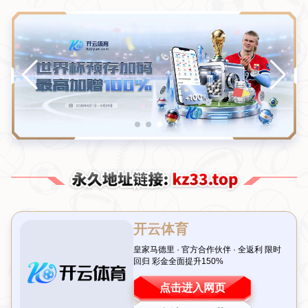
新闻中心
绝妙一击！多视角直击小蜘蛛对阵贝蒂斯的神
奇任意球！
2026-08-07T02:39:59+08:00
浏览次数：
返回列表
前言：一脚定乾坤的惊艳瞬间