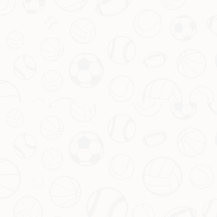
GA的态度，或许预示着雷霆将在接下来的比赛中迎来爆发。
的是，SGA本赛季的表现已经证明了他有能力带领球队走出困境
霆不可或缺的武器。如何将个人能力转化为团队胜利，将是他在
例启示：年轻球队如何从失败中崛起
BA历史，许多年轻队伍都曾在季后赛初期遭遇挫折，但最终凭借调整
哥公牛为例，尽管他们在东部决赛中不敌热火，但罗斯领衔的公
不断补强，成为东部劲旅。同样地，当前的雷霆也拥有一群潜力
自己。
在的雷霆而言，G1的“翻车”或许只是漫长征途中的一个小插曲
未来的比赛完全有可能成为他们的舞台。尤其是在防守端，如果
，雷霆完全有能力扭转局面，让这场
觉醒契机
变成现实。
结当前形势：期待下一场的反击
的情况来看，雷霆虽然在G1中表现不佳，但他们的潜力与活力不
位队友。而这场失利带来的教训，也将成为他们前进道路上的垫
under，如何在困境中找到属于自己的节奏，用实际行动诠释何为“
航：
华体会官网-华体会(HTH)娱乐赞助的国米
 : 邮报：怀森身价达4200万欧，成为切尔西今夏中后卫引援首选
 : 德天空：阿隆索决定赛季末离开勒沃库森，转投皇家马德里