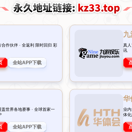
新闻中心
EWS
G1失利或激发雷霆斗志，SGA
2026-08-09T02:39:59+08:00
浏
逆境中的雷霆能否迎来蜕变
A季后赛的激烈角逐中，俄克拉荷马城雷霆队在G1的失利无疑让
成为球队觉醒的关键转折点。正如队内核心亚历山大（SGA）所
充满期待。本文将围绕
雷霆G1失利
和
球队觉醒契机
展开讨论，分
潜力。
1失利的背后：暴露问题也是成长起点
赛首战中，雷霆队的表现并不如预期，无论是进攻端的低效还是
强度对抗，年轻球员显得有些措手不及。然而，这种“翻车”恰恰
老师。”
G1的失利让雷霆直面自己的短板，例如外线投射的不