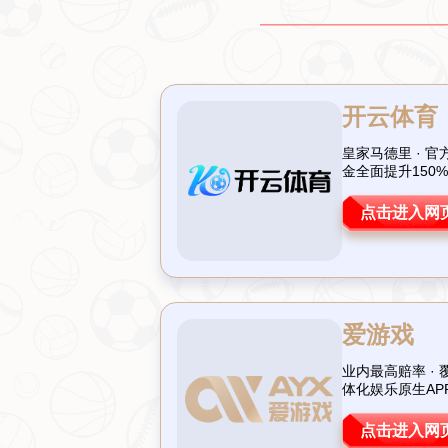
N
新闻中心
公司新闻
常见问题
引言：
在NB
而可能
的未来
队伍的
一、G
在季后
手的高
是最好的