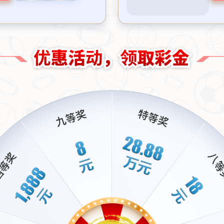
调整提供了明确方向。