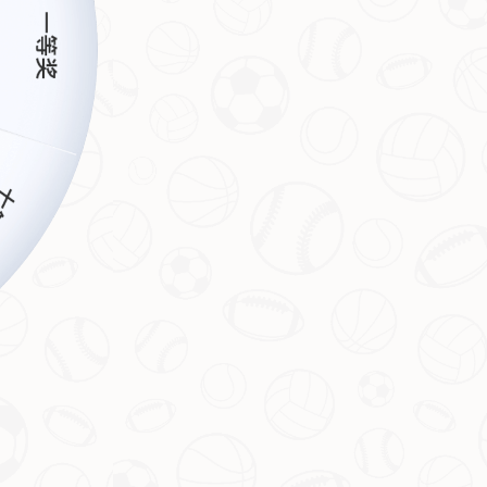
平均水平。这不仅反映了球员状态的波动，也提示教练
球队韧性的试金石，而雷霆是否能抓住这次机会完成
怨，也没有推卸责任，而是用一种轻松而坚定的语气
递出一种积极信号——
压力并不可怕，反而是激励斗
詹姆斯早期的总决赛失利，最终成就了他的王朝霸