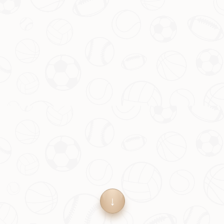
说，尽管输掉了比赛，但她的表现同样可圈可点，未来仍有
无限可能。
网站导航：
kering·开云体育官方平台国际米兰赞助商-APP
下载网址 Kaiyun Sports
上一篇 : 【德甲】穆西亚拉替补建功双响 拜仁力克海登
海姆4-2
下一篇 : 法国媒体报道：扎格离开巴黎，租借加盟哥本哈
根
Copyright 2024
开云体育官方网入口 - 体育在线赛事直播 Kaiyun sports Live
Streming
All Rights by
开云体育官网
导航
电话
客服
地图
搜索