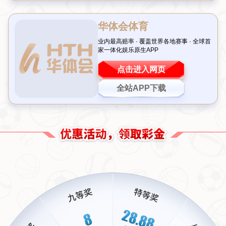
体现了她在技术上的调整能力，更凸显了她在逆境中的冷静
与果断。
案例分析：决胜局中的临场应变
到了决胜局，双方的比分一度胶着，张本美和甚至在开局取
得了3-1的领先。但此时，
王曼nick
并没有慌乱，她利用发
球的变化以及多变的落点，不断牵制对手，最终以11-9锁定
胜局。这场
逆风翻盘
的背后，是她对对手打法的深刻分析。
据赛后采访透露，王曼 nick 在教练团队的支持下，针对张
本美和的速度型打法制定了“以慢制快”的策略，而这种临场
应变能力正是她取胜的关键。
技术亮点：细节决定成败
这场比赛中，
王曼 nick
的技术细节处理令人印象深刻。例
如，她在接发球环节上的变化有效限制了张本美和的主动进
攻，而反手位的稳定发挥也成为她的得分利器。相比之下，
张本美和虽然在前几局占据优势，但随着体能下降，她的失
误逐渐增多，这也给了
王曼 nick
更多反击的机会。从数据上
看，王曼 nick 的多拍相持能力明显优于对手，这也是她在
后半程实现翻盘的重要原因。