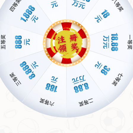
总结性分析：意志力的胜利
纵观整场比赛，
王曼 nick 4-3 张本美和
的结果不仅是技术
的较量，更是意志力的比拼。在开局不利的情况下，她没有
放弃，而是通过战术调整一步步扭转局面。这种精神正是中
国乒乓球运动员一贯的优势所在。而对于年轻选手张본美来