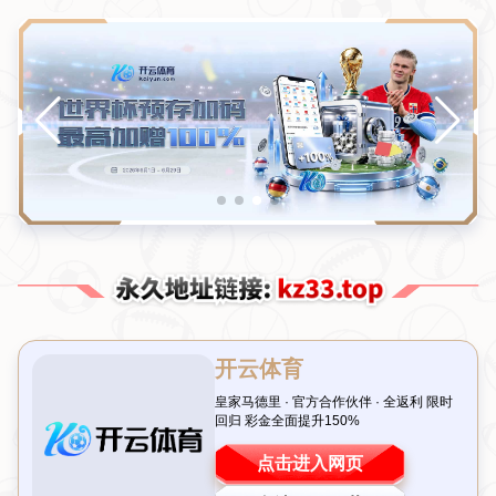
新闻中心
惊人反转！斯科尔斯力挺滕哈格：无人能超越
他的表现
2026-08-06T02:40:00+08:00
浏览次数：
返回列表
引言：斯科尔斯的惊人评价引发热议