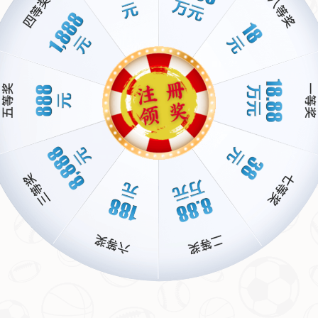
度，也是一个未知数。
结语前的思考：普通試合背后的深意
这场看似普通的NBA常规赛，因为两位巨星的存在而变得意
义非凡。一边是稳如泰山的巴特勒，一边是可能王者归来的
库里，他们的表现不仅关乎一场胜负，更可能影响两支球队
未来的走势。对于球迷而言，这样的对决无疑是一场视觉盛
宴，而对于球员和教练团队来说，这也是一次检验实力与意
志的机会。