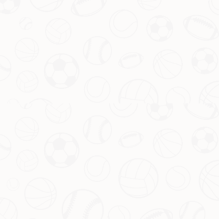
热门推荐：
九游体育官方APP下载-九游娱乐登录入口 Nine
Gaming
上一篇 : 斯诺克世锦赛：赵心童首阶段5-3占优雷佩凡，
次阶段今日17点激战再启
下一篇 : 【早报】胜利领跑积分榜7分，C罗破纪录再创
辉煌！
Copyright 2024
开云体育官方网入口 - 体育在线赛事直播 Kaiyun sports Live
Streming
All Rights by
开云体育官网