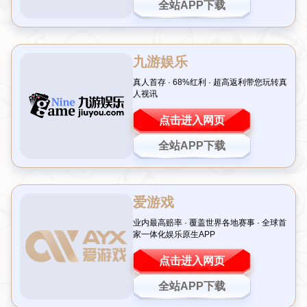
当。当核心球员缺席时，有人选择“摸鱼”懈怠，有人却挺身
而出，扛起球队大旗。近期，快船队的小卡因伤缺阵，哈登
在关键时刻展现出绝对领袖的风范，成为球队的中流砥柱。
今天，我们就来聊聊这场逆境中的责任与担当，探讨哈登如
何用行动诠释何为真正的
核心球员
。
小卡缺席 快船陷入困境
作为快船队的顶级球星，小卡（莱昂纳德）的实力毋庸置
疑，他的攻防一体是球队的重要支柱。然而，伤病问题始终
困扰着他，近期因膝盖不适连续缺阵，让快船在面对强敌时
显得捉襟见肘。缺少了这位明星前锋，球队的进攻火力和防
守强度都明显下降，部分球员在场上表现得有些“划水”，缺
乏斗志。这种情况下，队伍急需一个能够站出来的
绝对领
袖
，带领大家走出低谷。
哈登挺身而出 担当重任
在小卡缺席的日子里，詹姆斯·哈登成为了快船队当仁不让
的核心。他不仅在进攻端火力全开，更是在组织和防守上展
现出全面的能力。以对阵强队的比赛为例，哈登多次砍下
30+的高分，同时送出10+助攻，用实际行动证明了自己的
价值。更令人钦佩的是，他在关键时刻从不退缩，总是主动
接管比赛，这种
无畏精神
感染了每一位队友。
有数据为证，在最近几场小卡缺阵的比赛中，哈登的场均得