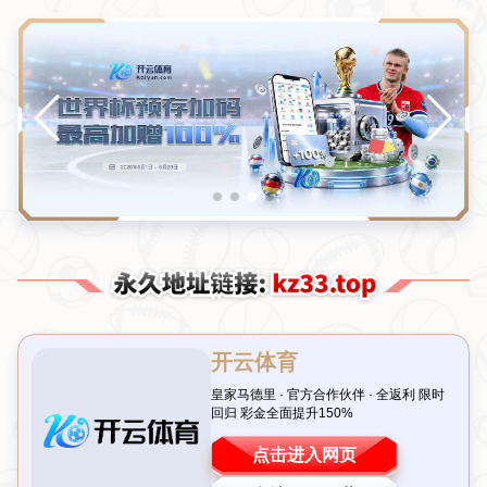
新闻中心
国米财务优化瘦身1.25亿，租售计划锁定曼联
双星与皇马战将
2026-08-07T02:39:59+08:00
浏览次数：
返回列表
近年来，足坛豪门球队面临的挑战不仅在赛场上，更关乎实