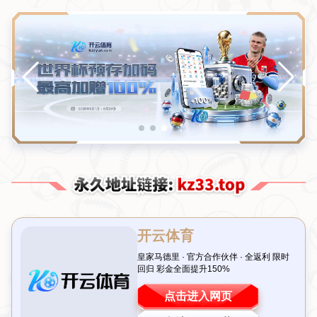
新闻中心
美国是否曾承办过世界杯？
2026-08-06T02:40:00+08:00
浏览次数：
返回列表
引言：揭秘美国与世界杯的“亲密接触”
提到世界杯，很多人脑海中浮现的是巴西、德国或阿根廷等