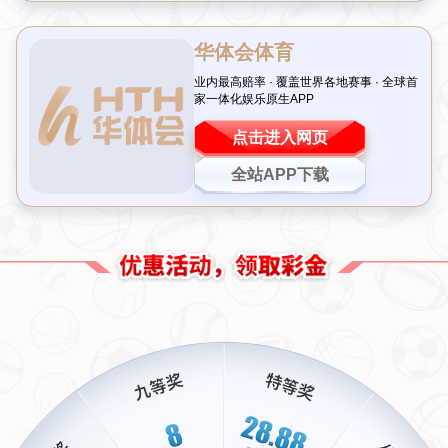
潜在市场举办赛事，推动足球运动在北美地区的普及。美国
的经济实力、完善的场馆设施以及强大的媒体传播能力，都
是吸引国际足联的重要因素。
此外，美国还借此机会大力推广国内足球联赛。就在1994
年世界杯之后，美国职业足球大联盟（MLS）于1996年正
式成立，这无疑是世界杯带来的深远影响之一。通过这次赛
事，足球逐渐在美国这片土地上扎根，虽然仍无法媲美篮球
或橄榄球，但其影响力不容小觑。
案例分析：1994年世界杯的影响力有多大
以数据为证，1994年世界杯的总观众人数达到了惊人的
359
万人次
，这一数字至今仍是历史最高纪录。尤其是在决赛
中，巴西通过点球大战击败意大利，捧起冠军奖杯，这一经
典场面被无数球迷铭记。
更重要的是，这届赛事为美国本地培养了一批忠实的足球粉
丝。许多当年观赛的孩子，后来成为了职业球员或足球教
练，为美国足球的长远发展奠定了基础。甚至可以说，如果
没有1994年的成功举办，美国或许不会有如今在国际足坛
的地位，比如近年来频频进入世界杯决赛圈的表现。