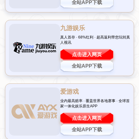
足球强国的身影，但你是否知道，美国这个以篮球和橄榄球
闻名的国家，也曾在世界杯的历史上留下浓墨重彩的一笔？
今天，我们就来聊聊“美国举办过世界杯吗”这个话题，带你
了解美国与这项全球最盛大的足球赛事之间的故事。无论是
足球迷还是对体育历史感兴趣的朋友，这篇文章都会让你有
所收获！
美国与世界杯的初次牵手：1994年的历史性一刻
是的，美国确实举办过世界杯！那是在
1994年
，美国成为
历史上首个主办国际足联世界杯的国家之一。这届世界杯不
仅是美国足球史上的里程碑，也是全球足球发展的重要节
点。当时，许多人质疑一个足球文化并不深厚的国家能否成
功承办如此大规模的赛事，但美国用实际行动证明了自己的
能力。
在1994年世界杯期间，美国的比赛场馆遍布全国多个城
市，包括洛杉矶、芝加哥和纽约等地。决赛在洛杉矶玫瑰碗
体育场举行，吸引了超过9万名观众到场观看。
值得一提的
是
，这届赛事的平均上座率创下了历史纪录，充分体现了美
国作为东道主的组织能力和市场潜力。
为何选择美国：背后的战略考量
那么，国际足联为何会选择美国作为1994年世界杯的东道
主呢？原因在于，国际足联希望通过在美国这样一个巨大的