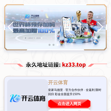
新闻中心
遗憾！孙杨因伤病严重退赛，曾赛后抽取肩膀
积液令人痛心
2026-08-06T02:39:59+08:00
浏览次数：
返回列表
引言：孙杨退赛引发关注 伤病阴影下的无奈选择