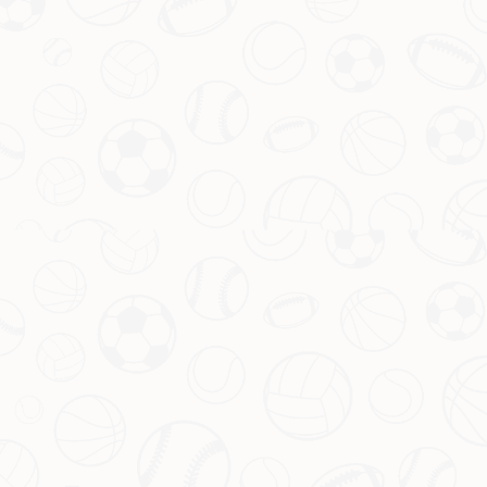
此外，对于粉丝而言，支持偶像不仅仅是关注他们的成绩，
更应理解他们在背后承受的压力与疼痛。
“每一个冠军背
后，都是无数汗水与泪水的交织”
，这句话用在 Sun Yang
身上再合适不过。他的坚持与努力值得尊敬，而这次的退
出，更是一种对自我的负责。
站点导航：
壹号娱乐官网- NG大舞台 有梦你就来 Yihao
Entertainment
上一篇 : 热刺瞄准水晶宫核心埃泽，对方标价6000万镑
支持分期
下一篇 : 告别23年球场岁月！马卡报：雷纳周末宣布挂
靴，转战教练生涯