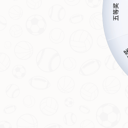
星星背
然而，
此，球
星，但
一个值
的第1