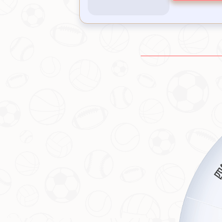
喊。如
军团的