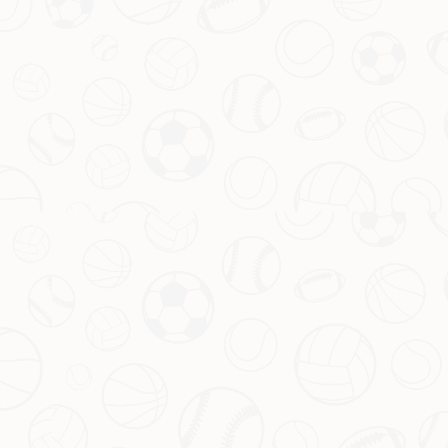
，这一幕令人动容。
文化价值：连接过去与未来
兰的支持者而言，
米兰队徽上的星
不仅仅是数字的积累，更是文
，红黑色调下的那份骄傲从未褪色。在社交媒体时代，这颗星星
使用带有星星的头像，或是在讨论中提到“我们的星”来表达对俱
这颗星星也在激励着新一代球员。正如现役队长卡拉布里亚曾说的
负的责任。”这种精神传承，正是米兰能够在漫长历史中屹立不倒
的思考：下一颗星何时到来？
年来的稳步复苏，AC米兰正在向更高的目标迈进。每一场比赛
远，但正如那句著名的口号所说：“我们是红黑，我们从不放弃。
是历史的重量，也是未来的希望。
站：
华体会官体育官网登录入口-APP游戏下载注册送彩金 HTH Sp
 : 如何获取世界杯消费积分？
 : 游戏世界]顶级赛场排名：萝卜称霸对抗路，信与紫幻引领中辅