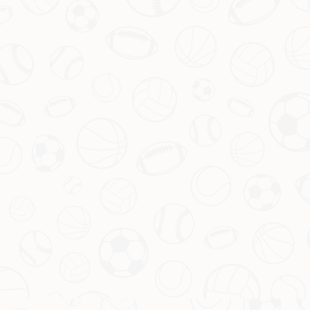
联系开云体育官网
开云体育官网
T e l：021-8998521
Add：内蒙古自治区通辽市霍林郭勒市珠斯花街道
Mail：admin@livestream-kaiyunsports.com
友情链接：
开云体育官网
育官方网入口 - 体育在线赛事直播 Kaiyun sports Live Streming
All R