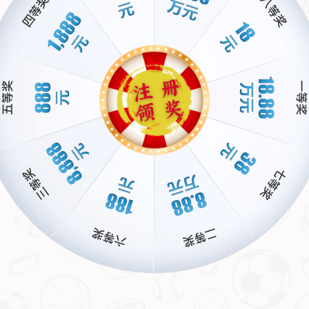
此外，由于东亚杯赛程紧凑，且部分欧洲豪门俱乐部的韩籍
球星因赛季安排无法归隊，主教练选择更多依赖本土力量也
在情理之中。这种策略不仅能减少磨合时间，还能在心理上
让队员更有归属感，为对阵
中國隊
等强劲对手时增添斗志。
Jleague球员的作用 不容小觑
虽然人数不多，但3位來自日本
Jleague的選手
在队伍中的
作用不容忽视。他们长期在高水平联赛中锻炼，对抗强度和
技术能力都经过了实战检验。尤其是在面对技术流或高压逼
抢的对手时，这些選手往往能起到稳定军心的作用。例如，
曾在日本效力的边路快马
朴柱昊
（Park Joo-ho）就以其精