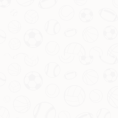
准传中和快速插上闻名，他的发挥或许会成为韩国隊撕开防
线的利器。
对中国队的挑战与机遇并存
对于即将到来的这场较量，中国隊既是挑战也是机遇。虽然
韩国隊整体实力占优，但東亞盃历来不乏冷门，尤其是当双
方处于同等备战状态下时，比拼更多的可能是临场发挥和意
志品质。韩国隊需要在首戰中迅速进入状态，避免给對手任
何喘息机会，而这份以本地球员为核心、辅以海外经验的陣
容，正是他们实现这一目标的基础。
站点推荐：
星空娱乐官网-星空体育APP下载 Xingkong
Sports
上一篇 : 【视角】从盼春晚到盼全明星，再到全明星似春
晚
下一篇 : 大巴黎若赴英超能排第几？国米巴萨对决创历史
经典