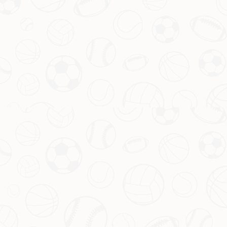
回顾近
曾面临
盟多特
梅拉斯
转会背
对于帕
易中找
潜力。
程，或
结语前
无论最
超豪门
成长之
网站推
上一篇
下一篇