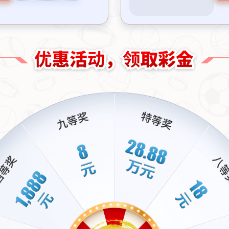
门的竞争：谁更需要路易吉
追求者中，多特蒙德被认为是签下路易吉的热门球队之一。多特
训和引援上的眼光令人称道。对于多特而言，引进路易吉不仅能补
希望通过这笔交易进一步巩固在中场的创造力，特别是在球队核
，他们看重的是路易吉在攻防两端的平衡能力，这与主帅小因扎