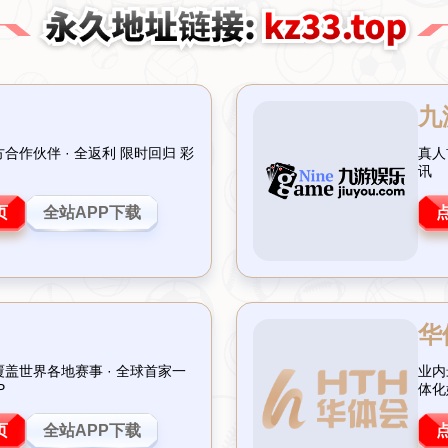
新闻中心
EWS
图片报：多特、阿森纳、国米竞逐帕尔梅拉斯新星
2026-08-07T02:39:59+08:00
浏
欧洲豪门争抢巴西新星 转会市场再掀波澜
世界里，年轻天才总是转会市场的焦点。最近，根据德国权威媒
易吉成为了多支欧洲豪门追逐的对象。多特蒙德、阿森纳以及国
梅拉斯的要价高达
2000万欧元
。这位年仅18岁的球员究竟有何
是谁：巴西足坛冉冉升起的新星
（Luigi）是帕尔梅拉斯青训体系培养出的最新瑰宝。作为一名
年龄的冷静而闻名。在巴甲联赛中，尽管出场时间有限，但他已经
贡献了2次助攻和1个进球，这样的数据对于一名年轻球员来说堪
纷将目光投向了他。