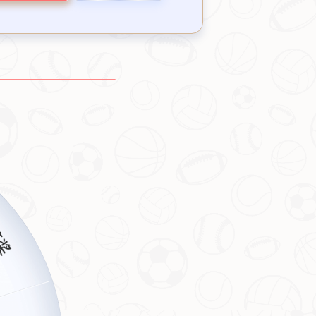
一贯以发掘年轻才俊著称，从哈兰德到贝林厄姆，他
充中场深度，还能延续他们的“青年军”战略。而阿
心厄德高需要更多轮换的情况下。至于国米，作为意
吉的战术理念高度契合。