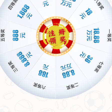
有分析指出，皇马目前在前锋线上的储备并不算充裕，尤其
是在本泽马状态起伏的情况下，他们急需一位潜力无限的年
轻前锋来补充阵容。如果当初能更早下定决心，或许如今
“20岁天才”的故事将在伯纳乌上演。
四、未来展望：潜力与挑战并存
对于这位年仅20岁的球员远未达到巅峰的天才球员来说，未
来的路还很长。虽然目前的
12球3助攻
的数据已足够耀眼，