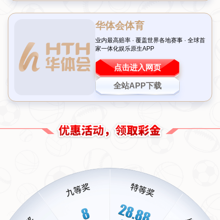
角色。特别是教练对战术的精准指导，让她在比赛中能够灵
活应对对手的各种打法。
团队协作
的力量，使得她在技术、
心理和体能上都得到了全面提升。
以2023年某项青少年网球赛事为例，安德列娃在决赛中面
对一位经验丰富的对手时，正是教练在场边的实时指导，帮
助她调整策略，最终逆转获胜。这场比赛不仅是技术的较
量，更是团队智慧的体现。这样的案例充分说明，一个优秀
的团队能够为年轻选手插上腾飞的翅膀。
三：心态管理铸就非凡成就
对于任何运动员来说，心态往往是决定胜负的关键因素。安
德列娃在这一点上表现得尤为出色。尽管只有17岁，但她在
赛场上展现出的冷静与专注令人印象深刻。她曾公开表示，
自己会在比赛前通过冥想和深呼吸来缓解压力。这种积极的
心态管理方式，正是她能够在关键时刻顶住压力的原因之
一。
此外，她的谦逊也为她赢得了许多粉丝的支持。即使在取得
重大胜利后，她依然保持低调，将功劳归于团队和对手的激
励。这种态度不仅体现了她的人格魅力，也让她在职业道路
上走得更稳、更远。
心理韧性
是她成功的另一大“法宝”，也
是许多同龄选手难以企及的高度。