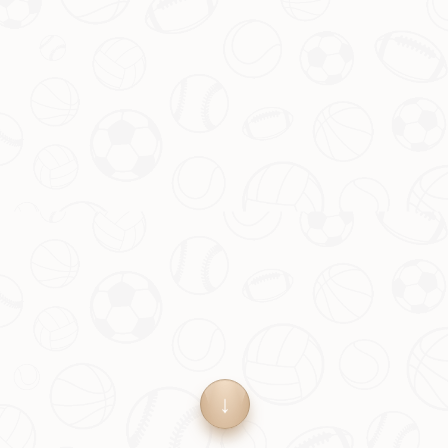
动，如散步或拉伸，能有效缓解因久坐看球带来的肌肉紧
张，同时促进夜间更好的
入睡效果
。
热门推荐：
爱游戏体育APP下载-在线体育赛事,预测,直播|
AYX Sports
上一篇 : 逆袭传奇！老鹰终结骑士主场不败金身，曾客场
力克绿军
下一篇 : [流言板]LPL第二赛段W6D2每日TOP5：
TheShy血猎风暴，杀意无极限
Copyright 2024
开云体育官方网入口 - 体育在线赛事直播 Kaiyun sports Live
Streming
All Rights by
开云体育官网
导航
电话
客服
地图
搜索